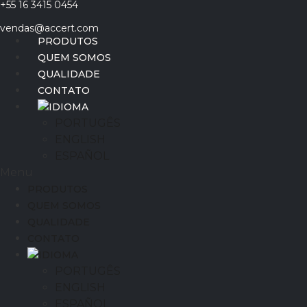
+55 16 3415 0454
Ir
para
vendas@accert.com
o
PRODUTOS
conteúdo
QUEM SOMOS
QUALIDADE
CONTATO
IDIOMA
PORTUGÊS
ENGLISH
ESPAÑOL
Menu
PRODUTOS
QUEM SOMOS
QUALIDADE
CONTATO
IDIOMA
PORTUGÊS
ENGLISH
ESPAÑOL