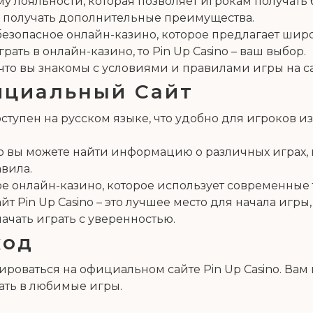
му лояльности, которая позволяет игрокам получать 
и получать дополнительные преимущества.
 и безопасное онлайн-казино, которое предлагает ши
ать в онлайн-казино, то Pin Up Casino – ваш выбор.
что вы знакомы с условиями и правилами игры на сай
фициальный Сайт
ступен на русском языке, что удобно для игроков из
no вы можете найти информацию о различных играх, 
авила.
жное онлайн-казино, которое использует современны
 Pin Up Casino – это лучшее место для начала игры,
чать играть с уверенностью.
ход
роваться на официальном сайте Pin Up Casino. Вам 
рать в любимые игры.