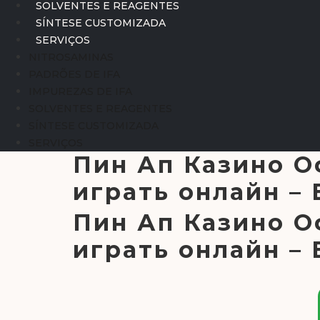
SOLVENTES E REAGENTES
SÍNTESE CUSTOMIZADA
SERVIÇOS
NITROSAMINAS
PADRÕES DE IFA
IMPUREZAS DE IFA
SOLVENTES E REAGENTES
SÍNTESE CUSTOMIZADA
SERVIÇOS
Пин Ап Казино О
играть онлайн – 
Пин Ап Казино О
играть онлайн – 