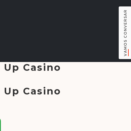
VAMOS CONVERSAR
 Up Casino
 Up Casino