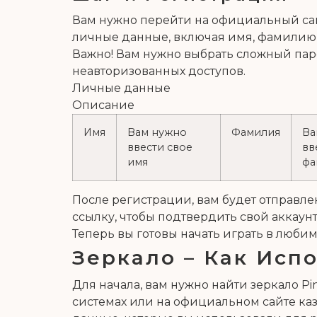
Вам нужно перейти на официальный сайт 
личные данные, включая имя, фамилию,
Важно! Вам нужно выбрать сложный парол
неавторизованных доступов.
Личные данные
Описание
Имя
Вам нужно
Фамилия
Ва
ввести свое
вв
имя
фа
После регистрации, вам будет отправле
ссылку, чтобы подтвердить свой аккаунт
Теперь вы готовы начать играть в любим
Зеркало – Как Исп
Для начала, вам нужно найти зеркало Pin
системах или на официальном сайте каз