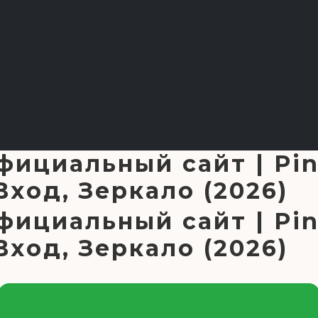
фициальный сайт | Pin
Вход, Зеркало (2026)
фициальный сайт | Pin
Вход, Зеркало (2026)