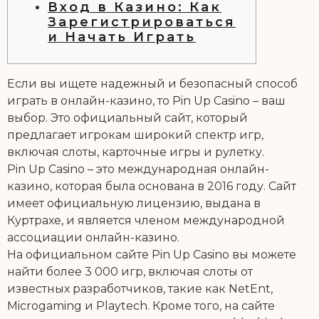
Вход в Казино: Как
Зарегистрироваться
и Начать Играть
Если вы ищете надежный и безопасный способ
играть в онлайн-казино, то Pin Up Casino – ваш
выбор. Это официальный сайт, который
предлагает игрокам широкий спектр игр,
включая слоты, карточные игры и рулетку.
Pin Up Casino – это международная онлайн-
казино, которая была основана в 2016 году. Сайт
имеет официальную лицензию, выдана в
Куртрахе, и является членом международной
ассоциации онлайн-казино.
На официальном сайте Pin Up Casino вы можете
найти более 3 000 игр, включая слоты от
известных разработчиков, такие как NetEnt,
Microgaming и Playtech. Кроме того, на сайте