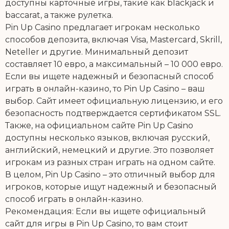
доступны карточные игры, такие как blackjack и
baccarat, а также рулетка.
Pin Up Casino предлагает игрокам несколько
способов депозита, включая Visa, Mastercard, Skrill,
Neteller и другие. Минимальный депозит
составляет 10 евро, а максимальный – 10 000 евро.
Если вы ищете надежный и безопасный способ
играть в онлайн-казино, то Pin Up Casino – ваш
выбор. Сайт имеет официальную лицензию, и его
безопасность подтверждается сертификатом SSL.
Также, на официальном сайте Pin Up Casino
доступны несколько языков, включая русский,
английский, немецкий и другие. Это позволяет
игрокам из разных стран играть на одном сайте.
В целом, Pin Up Casino – это отличный выбор для
игроков, которые ищут надежный и безопасный
способ играть в онлайн-казино.
Рекомендация: Если вы ищете официальный
сайт для игры в Pin Up Casino, то вам стоит