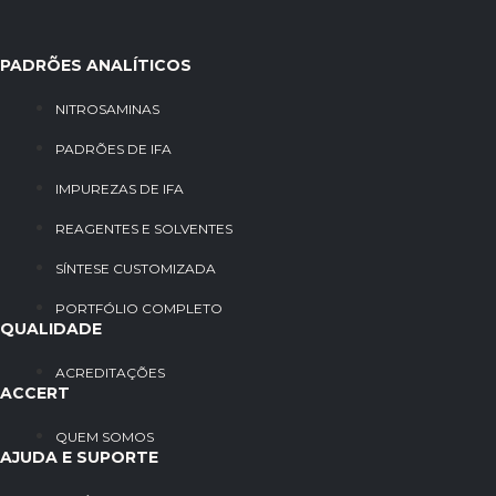
PADRÕES ANALÍTICOS
NITROSAMINAS
PADRÕES DE IFA
IMPUREZAS DE IFA
REAGENTES E SOLVENTES
SÍNTESE CUSTOMIZADA
PORTFÓLIO COMPLETO
QUALIDADE
ACREDITAÇÕES
ACCERT
QUEM SOMOS
AJUDA E SUPORTE