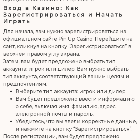
Вход в Казино: Как
Зарегистрироваться и Начать
Играть
Для начала, вам нужно зарегистрироваться на
официальном сайте Pin Up Casino. Перейдите на
сайт, кликнув на кнопку “Зарегистрироваться” в
верхнем правом углу экрана.
Затем, вам будет предложено выбрать тип
аккаунта: игрок или дилер. Вам нужно выбрать
тип аккаунта, соответствующий вашим целям и
предпочтениям.
Выберите тип аккаунта: игрок или дилер.
Вам будет предложено ввести информацию
о себе, включая имя, фамилию, адрес
электронной почты и пароль.
Убедитесь, что вы ввели корректные данные,
и нажмите на кнопку “Зарегистрироваться”.
После регистрации, вам будет предложено