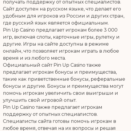
получать поддержку от опытных специалистов.
Сайт доступен на русском языке, что делает его
удобным для игроков из России и других стран,
где русский язык является официальным.
Pin Up Casino предлагает игрокам более 3 000
игр, включая слоты, карточные игры, рулетку и
другие. Игры на сайте доступны в режиме
онлайн, что позволяет игрокам играть в любое
время и из любого места.
Официальный сайт Pin Up Casino также
предлагает игрокам бонусы и преимущества,
такие как приветственные бонусы, реферальные
бонусы и другие. Бонусы и преимущества могут
помочь игрокам увеличить свои выигрыши и
улучшить свой игровой опыт.
Pin Up Casino также предлагает игрокам
поддержку от опытных специалистов.
Специалисты сайта готовы помочь игрокам в
любое время, отвечая на их вопросы и решая