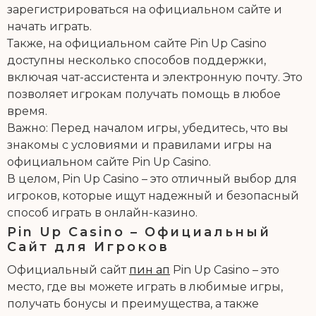
зарегистрироваться на официальном сайте и
начать играть.
Также, на официальном сайте Pin Up Casino
доступны несколько способов поддержки,
включая чат-ассистента и электронную почту. Это
позволяет игрокам получать помощь в любое
время.
Важно: Перед началом игры, убедитесь, что вы
знакомы с условиями и правилами игры на
официальном сайте Pin Up Casino.
В целом, Pin Up Casino – это отличный выбор для
игроков, которые ищут надежный и безопасный
способ играть в онлайн-казино.
Pin Up Casino – Официальный
Сайт для Игроков
Официальный сайт
пин ап
Pin Up Casino – это
место, где вы можете играть в любимые игры,
получать бонусы и преимущества, а также