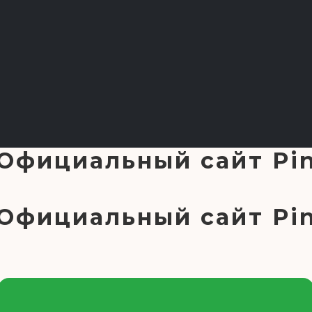
Официальный сайт Pin
Официальный сайт Pin