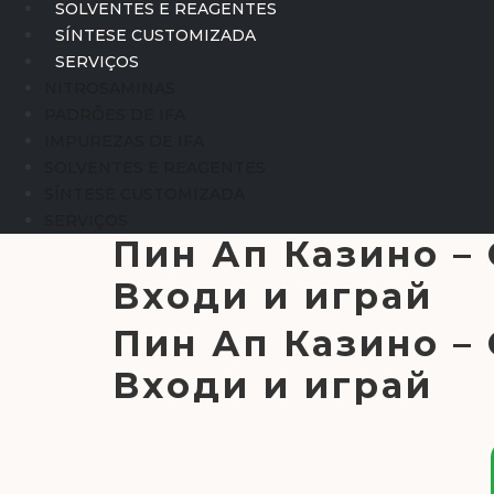
SOLVENTES E REAGENTES
SÍNTESE CUSTOMIZADA
SERVIÇOS
NITROSAMINAS
PADRÕES DE IFA
IMPUREZAS DE IFA
SOLVENTES E REAGENTES
SÍNTESE CUSTOMIZADA
SERVIÇOS
Пин Ап Казино – 
Входи и играй
Пин Ап Казино – 
Входи и играй