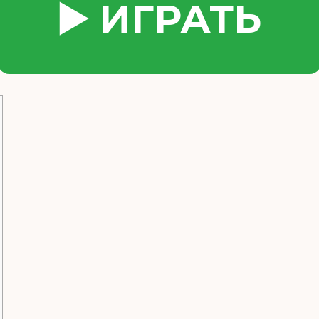
▶️ ИГРАТЬ