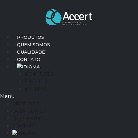
PRODUTOS
QUEM SOMOS
QUALIDADE
CONTATO
IDIOMA
PORTUGÊS
ENGLISH
ESPAÑOL
Menu
PRODUTOS
QUEM SOMOS
QUALIDADE
CONTATO
IDIOMA