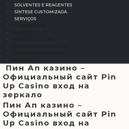
SOLVENTES E REAGENTES
SÍNTESE CUSTOMIZADA
SERVIÇOS
NITROSAMINAS
PADRÕES DE IFA
IMPUREZAS DE IFA
SOLVENTES E REAGENTES
SÍNTESE CUSTOMIZADA
SERVIÇOS
Пин Ап казино –
Официальный сайт Pin
Up Casino вход на
зеркало
Пин Ап казино –
Официальный сайт Pin
Up Casino вход на