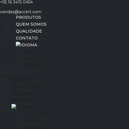
+55 16 3415 0454
Ir
para
vendas@accert.com
o
PRODUTOS
conteúdo
QUEM SOMOS
QUALIDADE
CONTATO
IDIOMA
PORTUGÊS
ENGLISH
ESPAÑOL
Menu
PRODUTOS
QUEM SOMOS
QUALIDADE
CONTATO
IDIOMA
PORTUGÊS
ENGLISH
ESPAÑOL