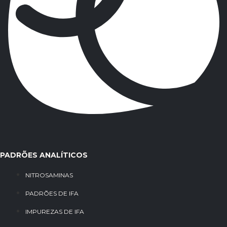
PADRÕES ANALÍTICOS
NITROSAMINAS
PADRÕES DE IFA
IMPUREZAS DE IFA