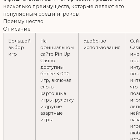
несколько преимуществ, которые делают его
популярным среди игроков:
Преимущество
Описание
Большой
На
Удобство
Сай
выбор
официальном
использования
Casi
игр
сайте Pin Up
име
Casino
про
доступны
инт
более 3 000
пон
игр, включая
инт
слоты,
что
карточные
поз
игры, рулетку
игр
и другие
лег
азартные
най
игры.
нач
игра
люб
игру