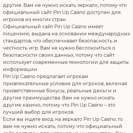
другие. Вам не нужно искать зеркало, потому что
официальный сайт Pin Up Casino доступен для
игроков из многих стран.
Официальный сайт Pin Up Casino имеет
лицензию, выдана на основании международных
стандартов, что обеспечивает безопасность и
честность игр. Вам не нужно беспокоиться о
безопасности своих данных, потому что сайт
использует современные технологии для защиты
информации.
Pin Up Casino предлагает игрокам
привлекательные условия для игроков, включая
приветственные бонусы, реальные деньги и
другие преимущества. Вам не нужно искать
другие казино, потому что Pin Up Casino – это
лучший выбор для игроков.
Если вы ищете вход на зеркало Pin Up Casino, то
вам не нужно искать, потому что официальный