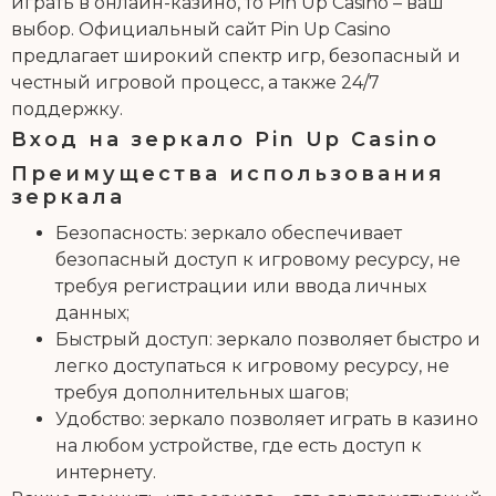
играть в онлайн-казино, то Pin Up Casino – ваш
выбор. Официальный сайт Pin Up Casino
предлагает широкий спектр игр, безопасный и
честный игровой процесс, а также 24/7
поддержку.
Вход на зеркало Pin Up Casino
Преимущества использования
зеркала
Безопасность: зеркало обеспечивает
безопасный доступ к игровому ресурсу, не
требуя регистрации или ввода личных
данных;
Быстрый доступ: зеркало позволяет быстро и
легко доступаться к игровому ресурсу, не
требуя дополнительных шагов;
Удобство: зеркало позволяет играть в казино
на любом устройстве, где есть доступ к
интернету.