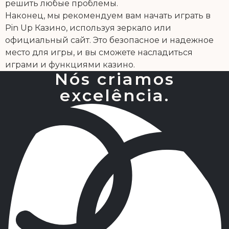
решить любые проблемы.
Наконец, мы рекомендуем вам начать играть в
Pin Up Казино, используя зеркало или
официальный сайт. Это безопасное и надежное
место для игры, и вы сможете насладиться
играми и функциями казино.
Nós criamos
excelência.