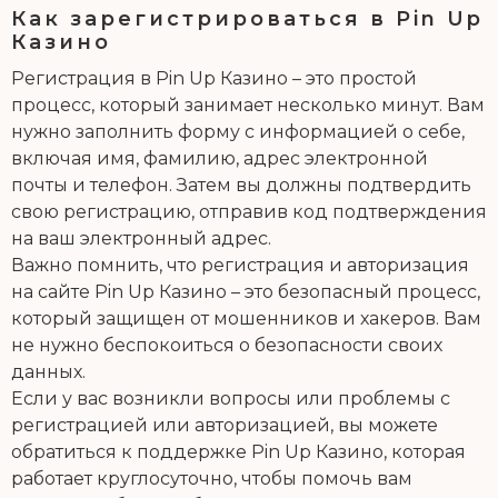
Как зарегистрироваться в Pin Up
Казино
Регистрация в Pin Up Казино – это простой
процесс, который занимает несколько минут. Вам
нужно заполнить форму с информацией о себе,
включая имя, фамилию, адрес электронной
почты и телефон. Затем вы должны подтвердить
свою регистрацию, отправив код подтверждения
на ваш электронный адрес.
Важно помнить, что регистрация и авторизация
на сайте Pin Up Казино – это безопасный процесс,
который защищен от мошенников и хакеров. Вам
не нужно беспокоиться о безопасности своих
данных.
Если у вас возникли вопросы или проблемы с
регистрацией или авторизацией, вы можете
обратиться к поддержке Pin Up Казино, которая
работает круглосуточно, чтобы помочь вам