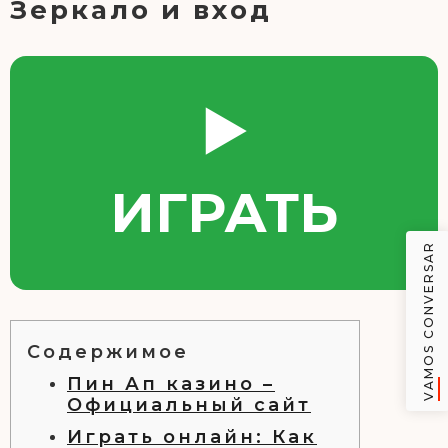
Зеркало и вход
▶️
ИГРАТЬ
VAMOS CONVERSAR
Содержимое
Пин Ап казино –
Официальный сайт
Играть онлайн: Как