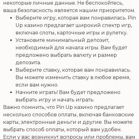
некоторые личные данные. Не беспокойтесь,
ваша безопасность является нашим приоритетом.
Выберите игру, которая вам понравилась. Pin
Up казино предлагает широкий спектр игр,
включая слоты, карточные игры и рулетку.
Установите минимальный депозит,
необходимый для начала игры. Вам будет
предложено выбрать валюту и размер
депозита.
Выберите ставку, которая вам понравилась.
Вы можете изменить ставку в любое время,
если вам нужно.
Начните играть! Вам будет предложено
выбрать игру и начать играть.
Важно помнить, что Pin Up казино предлагает
несколько способов оплаты, включая банковские
карты, электронные деньги и другие. Вы можете
выбрать способ оплаты, который вам удобен.
Если у вас возникнут вопросы или проблемы, вам