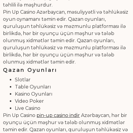
təhlili ilə məşhurdur.
Pin Up Casino Azərbaycan, məsuliyyətli və təhlükəsiz
oyun oynamanı təmin edir. Qazan oyunları,
quruluşun təhlükəsiz və məzmunlu platforması ilə
birlikdə, hər bir oyunçu üçün məşhur və tələb
olunmuş xidmətlər təmin edir. Qazan oyunları,
quruluşun təhlükəsiz və məzmunlu platforması ilə
birlikdə, hər bir oyunçu üçün məşhur və tələb
olunmuş xidmətlər təmin edir.
Qazan Oyunları
Slotlar
Table Oyunları
Kasino Oyunları
Video Poker
Live Casino
Pin Up Casino
pin-up casino indir
Azərbaycan, hər bir
oyunçu üçün məşhur və tələb olunmuş xidmətlər
təmin edir. Qazan oyunları, quruluşun təhlükəsiz və