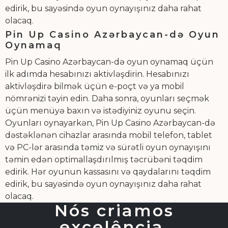
edirik, bu sayəsində oyun oynayışınız daha rahat
olacaq.
Pin Up Casino Azərbaycan-də Oyun
Oynamaq
Pin Up Casino Azərbaycan-də oyun oynamaq üçün
ilk adımda hesabınızı aktivləşdirin. Hesabınızı
aktivləşdirə bilmək üçün e-poçt və ya mobil
nömrənizi təyin edin. Daha sonra, oyunları seçmək
üçün menüyə baxın və istədiyiniz oyunu seçin.
Oyunları oynayarkən, Pin Up Casino Azərbaycan-də
dəstəklənən cihazlar arasında mobil telefon, tablet
və PC-lər arasında təmiz və sürətli oyun oynayışını
təmin edən optimallaşdırılmış təcrübəni təqdim
edirik. Hər oyunun kassasını və qaydalarını təqdim
edirik, bu sayəsində oyun oynayışınız daha rahat
olacaq.
Nós criamos
excelência.