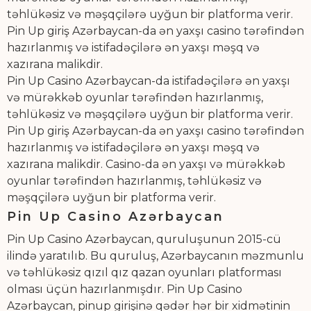
təhlükəsiz və məşqçilərə uyğun bir platforma verir.
Pin Up giriş Azərbaycan-da ən yaxşı casino tərəfindən
hazırlanmış və istifadəçilərə ən yaxşı məşq və
xazırana malikdir.
Pin Up Casino Azərbaycan-da istifadəçilərə ən yaxşı
və mürəkkəb oyunlar tərəfindən hazırlanmış,
təhlükəsiz və məşqçilərə uyğun bir platforma verir.
Pin Up giriş Azərbaycan-da ən yaxşı casino tərəfindən
hazırlanmış və istifadəçilərə ən yaxşı məşq və
xazırana malikdir. Casino-da ən yaxşı və mürəkkəb
oyunlar tərəfindən hazırlanmış, təhlükəsiz və
məşqçilərə uyğun bir platforma verir.
Pin Up Casino Azərbaycan
Pin Up Casino Azərbaycan, quruluşunun 2015-cü
ilində yaratılıb. Bu quruluş, Azərbaycanın məzmunlu
və təhlükəsiz qızıl qız qazan oyunları platforması
olması üçün hazırlanmışdır. Pin Up Casino
Azərbaycan, pinup girişinə qədər hər bir xidmətinin