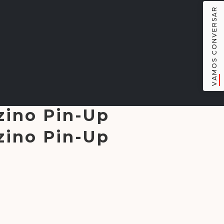
VAMOS CONVERSAR
zino Pin-Up
zino Pin-Up