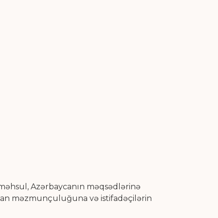
u məhsul, Azərbaycanın məqsədlərinə
ycan məzmunçuluğuna və istifadəçilərin