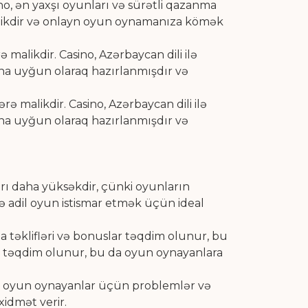
no, ən yaxşı oyunları və sürətli qazanma
 malikdir və onlayn oyun oynamanıza kömək
malikdir. Casino, Azərbaycan dili ilə
una uyğun olaraq hazırlanmışdır və
ə malikdir. Casino, Azərbaycan dili ilə
una uyğun olaraq hazırlanmışdır və
rı daha yüksəkdir, çünki oyunların
və adil oyun istismar etmək üçün ideal
a təklifləri və bonuslar təqdim olunur, bu
ar təqdim olunur, bu da oyun oynayanlara
Bu, oyun oynayanlar üçün problemlər və
xidmət verir.