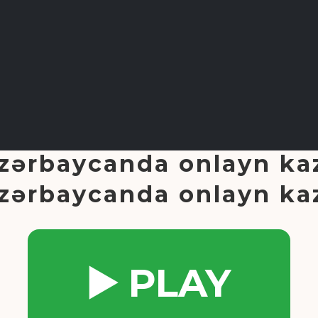
Azərbaycanda onlayn ka
Azərbaycanda onlayn ka
▶️ PLAY