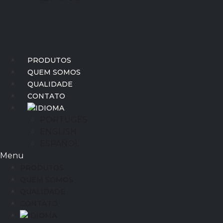
PRODUTOS
QUEM SOMOS
QUALIDADE
CONTATO
IDIOMA
PORTUGÊS
ENGLISH
ESPAÑOL
Menu
PRODUTOS
QUEM SOMOS
QUALIDADE
CONTATO
IDIOMA