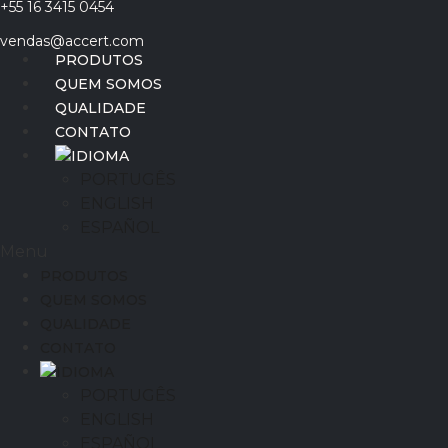
+55 16 3415 0454
Ir
para
vendas@accert.com
o
PRODUTOS
conteúdo
QUEM SOMOS
QUALIDADE
CONTATO
IDIOMA
PORTUGÊS
ENGLISH
ESPAÑOL
Menu
PRODUTOS
QUEM SOMOS
QUALIDADE
CONTATO
IDIOMA
PORTUGÊS
ENGLISH
ESPAÑOL