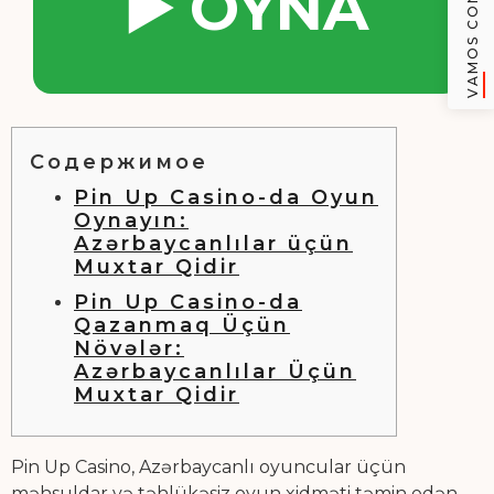
VAMOS CONVERSAR
▶️ OYNA
Содержимое
Pin Up Casino-da Oyun
Oynayın:
Azərbaycanlılar üçün
Muxtar Qidir
Pin Up Casino-da
Qazanmaq Üçün
Növələr:
Azərbaycanlılar Üçün
Muxtar Qidir
Pin Up Casino, Azərbaycanlı oyuncular üçün
məhsuldar və təhlükəsiz oyun xidməti təmin edən