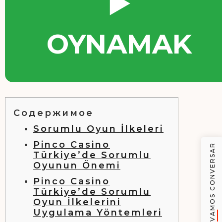
▶️
OYNAMAK
Содержимое
Sorumlu Oyun İlkeleri
Pinco Casino
VAMOS CONVERSAR
Türkiye’de Sorumlu
Oyunun Önemi
Pinco Casino
Türkiye’de Sorumlu
Oyun İlkelerini
Uygulama Yöntemleri