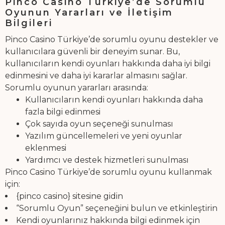
Pinco Casino Türkiye’de Sorumlu
Oyunun Yararları ve İletişim
Bilgileri
Pinco Casino Türkiye’de sorumlu oyunu destekler ve
kullanıcılara güvenli bir deneyim sunar. Bu,
kullanıcıların kendi oyunları hakkında daha iyi bilgi
edinmesini ve daha iyi kararlar almasını sağlar.
Sorumlu oyunun yararları arasında:
Kullanıcıların kendi oyunları hakkında daha
fazla bilgi edinmesi
Çok sayıda oyun seçeneği sunulması
Yazılım güncellemeleri ve yeni oyunlar
eklenmesi
Yardımcı ve destek hizmetleri sunulması
Pinco Casino Türkiye’de sorumlu oyunu kullanmak
için:
{pinco casino} sitesine gidin
“Sorumlu Oyun” seçeneğini bulun ve etkinleştirin
Kendi oyunlarınız hakkında bilgi edinmek için