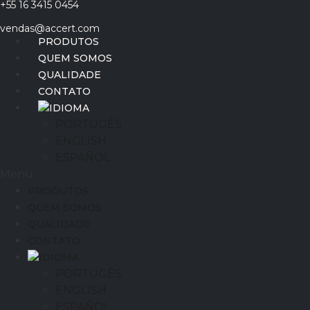
+55 16 3415 0454
Ir
para
vendas@accert.com
o
PRODUTOS
conteúdo
QUEM SOMOS
QUALIDADE
CONTATO
IDIOMA
PORTUGÊS
ENGLISH
ESPAÑOL
Menu
PRODUTOS
QUEM SOMOS
QUALIDADE
CONTATO
IDIOMA
PORTUGÊS
ENGLISH
ESPAÑOL