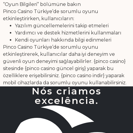
“Oyun Bilgileri” bölümüne bakın
Pinco Casino Türkiye’de sorumlu oyunu
etkinleştirirken, kullanıcıların:
Yazılım güncellemelerini takip etmeleri
Yardımcı ve destek hizmetlerini kullanmaları
Kendi oyunları hakkında bilgi edinmeleri
Pinco Casino Türkiye’de sorumlu oyunu
etkinleştirerek, kullanıcılar daha iyi deneyim ve
güvenli oyun deneyimi sağlayabilirler. {pinco casino}
sitesinde {pinco casino güncel giriş} yaparak bu
özelliklere erişebilirsiniz. {pinco casino indir} yaparak
mobil cihazlarda da sorumlu oyunu kullanabilirsiniz.
Nós criamos
excelência.