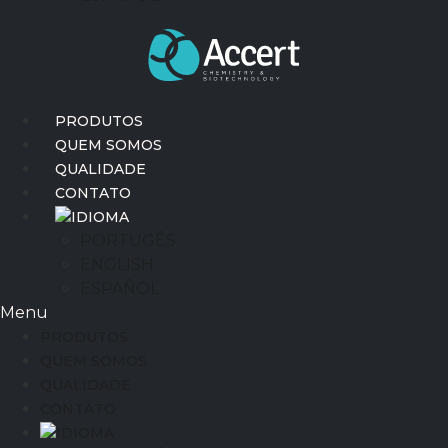
PRODUTOS
QUEM SOMOS
QUALIDADE
CONTATO
IDIOMA
PORTUGÊS
ENGLISH
ESPAÑOL
Menu
PRODUTOS
QUEM SOMOS
QUALIDADE
CONTATO
IDIOMA