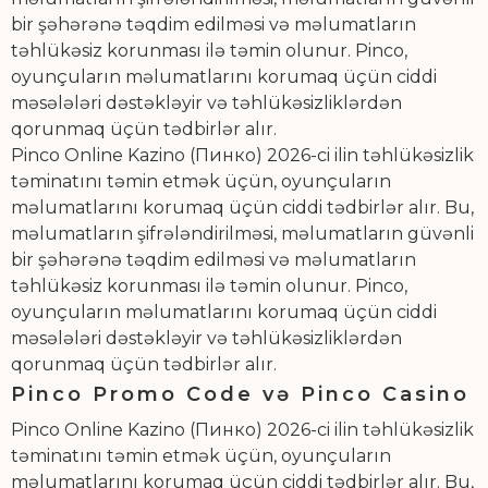
bir şəhərənə təqdim edilməsi və məlumatların
təhlükəsiz korunması ilə təmin olunur. Pinco,
oyunçuların məlumatlarını korumaq üçün ciddi
məsələləri dəstəkləyir və təhlükəsizliklərdən
qorunmaq üçün tədbirlər alır.
Pinco Online Kazino (Пинко) 2026-ci ilin təhlükəsizlik
təminatını təmin etmək üçün, oyunçuların
məlumatlarını korumaq üçün ciddi tədbirlər alır. Bu,
məlumatların şifrələndirilməsi, məlumatların güvənli
bir şəhərənə təqdim edilməsi və məlumatların
təhlükəsiz korunması ilə təmin olunur. Pinco,
oyunçuların məlumatlarını korumaq üçün ciddi
məsələləri dəstəkləyir və təhlükəsizliklərdən
qorunmaq üçün tədbirlər alır.
Pinco Promo Code və Pinco Casino
Pinco Online Kazino (Пинко) 2026-ci ilin təhlükəsizlik
təminatını təmin etmək üçün, oyunçuların
məlumatlarını korumaq üçün ciddi tədbirlər alır. Bu,