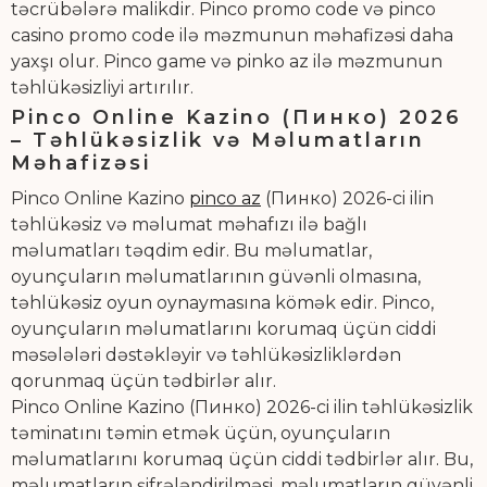
təcrübələrə malikdir. Pinco promo code və pinco
casino promo code ilə məzmunun məhafizəsi daha
yaxşı olur. Pinco game və pinko az ilə məzmunun
təhlükəsizliyi artırılır.
Pinco Online Kazino (Пинко) 2026
– Təhlükəsizlik və Məlumatların
Məhafizəsi
Pinco Online Kazino
pinco az
(Пинко) 2026-ci ilin
təhlükəsiz və məlumat məhafızı ilə bağlı
məlumatları təqdim edir. Bu məlumatlar,
oyunçuların məlumatlarının güvənli olmasına,
təhlükəsiz oyun oynaymasına kömək edir. Pinco,
oyunçuların məlumatlarını korumaq üçün ciddi
məsələləri dəstəkləyir və təhlükəsizliklərdən
qorunmaq üçün tədbirlər alır.
Pinco Online Kazino (Пинко) 2026-ci ilin təhlükəsizlik
təminatını təmin etmək üçün, oyunçuların
məlumatlarını korumaq üçün ciddi tədbirlər alır. Bu,
məlumatların şifrələndirilməsi, məlumatların güvənli