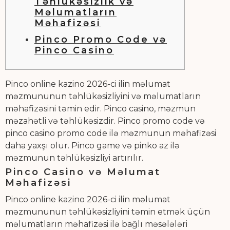
Təhlükəsizlik və
Məlumatların
Məhafizəsi
Pinco Promo Code və
Pinco Casino
Pinco online kazino 2026-ci ilin məlumat
məzmununun təhlükəsizliyini və məlumatların
məhafizəsini təmin edir. Pinco casino, məzmun
məzahətli və təhlükəsizdir. Pinco promo code və
pinco casino promo code ilə məzmunun məhafizəsi
daha yaxşı olur. Pinco game və pinko az ilə
məzmunun təhlükəsizliyi artırılır.
Pinco Casino və Məlumat
Məhafizəsi
Pinco online kazino 2026-ci ilin məlumat
məzmununun təhlükəsizliyini təmin etmək üçün
məlumatların məhafizəsi ilə bağlı məsələləri