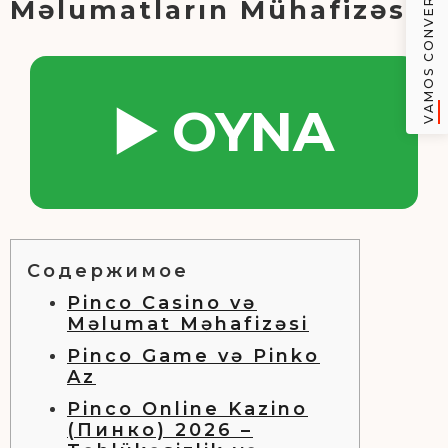
VAMOS CONVERSAR
Məlumatların Mühafizəsi
▶️ OYNA
Содержимое
Pinco Casino və
Məlumat Məhafizəsi
Pinco Game və Pinko
Az
Pinco Online Kazino
(Пинко) 2026 –