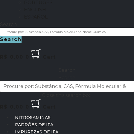
PORTUGÊS
ENGLISH
ESPAÑOL
Search
Search
R$
0,00
0
Cart
Search
Search
Close this search box.
R$
0,00
0
Cart
NITROSAMINAS
PADRÕES DE IFA
IMPUREZAS DE IFA