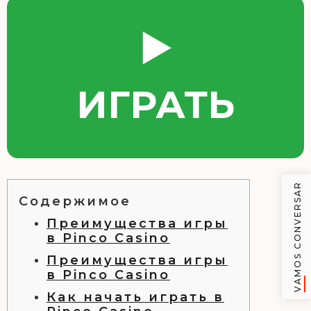
▶️
ИГРАТЬ
VAMOS CONVERSAR
Содержимое
Преимущества игры
в Pinco Casino
Преимущества игры
в Pinco Casino
Как начать играть в