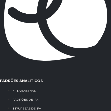
PADRÕES ANALÍTICOS
NITROSAMINAS
PADRÕES DE IFA
IMPUREZAS DE IFA