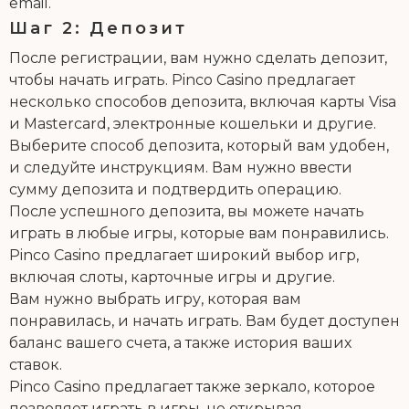
email.
Шаг 2: Депозит
После регистрации, вам нужно сделать депозит,
чтобы начать играть. Pinco Casino предлагает
несколько способов депозита, включая карты Visa
и Mastercard, электронные кошельки и другие.
Выберите способ депозита, который вам удобен,
и следуйте инструкциям. Вам нужно ввести
сумму депозита и подтвердить операцию.
После успешного депозита, вы можете начать
играть в любые игры, которые вам понравились.
Pinco Casino предлагает широкий выбор игр,
включая слоты, карточные игры и другие.
Вам нужно выбрать игру, которая вам
понравилась, и начать играть. Вам будет доступен
баланс вашего счета, а также история ваших
ставок.
Pinco Casino предлагает также зеркало, которое
позволяет играть в игры, не открывая