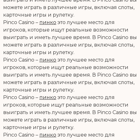
можете играть в различные игры, включая слоты,
карточные игры и рулетку.
Pinco Casino –
пинко
это лучшее место для
игроков, которые ищут реальные возможности
выиграть и иметь лучшее время. В Pinco Casino вы
можете играть в различные игры, включая слоты,
карточные игры и рулетку.
Pinco Casino –
пинко
это лучшее место для
игроков, которые ищут реальные возможности
выиграть и иметь лучшее время. В Pinco Casino вы
можете играть в различные игры, включая слоты,
карточные игры и рулетку.
Pinco Casino –
пинко
это лучшее место для
игроков, которые ищут реальные возможности
выиграть и иметь лучшее время. В Pinco Casino вы
можете играть в различные игры, включая слоты,
карточные игры и рулетку.
Pinco Casino –
пинко
это лучшее место для