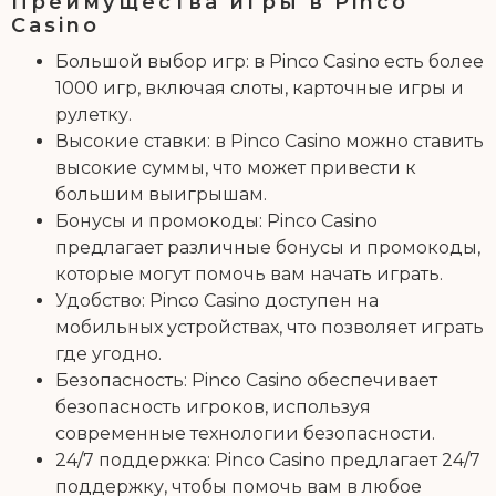
Преимущества игры в Pinco
Casino
Большой выбор игр: в Pinco Casino есть более
1000 игр, включая слоты, карточные игры и
рулетку.
Высокие ставки: в Pinco Casino можно ставить
высокие суммы, что может привести к
большим выигрышам.
Бонусы и промокоды: Pinco Casino
предлагает различные бонусы и промокоды,
которые могут помочь вам начать играть.
Удобство: Pinco Casino доступен на
мобильных устройствах, что позволяет играть
где угодно.
Безопасность: Pinco Casino обеспечивает
безопасность игроков, используя
современные технологии безопасности.
24/7 поддержка: Pinco Casino предлагает 24/7
поддержку, чтобы помочь вам в любое