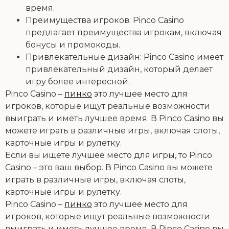
время.
Преимущества игроков: Pinco Casino
предлагает преимущества игрокам, включая
бонусы и промокоды.
Привлекательные дизайн: Pinco Casino имеет
привлекательный дизайн, который делает
игру более интересной.
Pinco Casino –
пинко
это лучшее место для
игроков, которые ищут реальные возможности
выиграть и иметь лучшее время. В Pinco Casino вы
можете играть в различные игры, включая слоты,
карточные игры и рулетку.
Если вы ищете лучшее место для игры, то Pinco
Casino – это ваш выбор. В Pinco Casino вы можете
играть в различные игры, включая слоты,
карточные игры и рулетку.
Pinco Casino –
пинко
это лучшее место для
игроков, которые ищут реальные возможности
выиграть и иметь лучшее время. В Pinco Casino вы