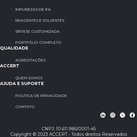
IMPUREZAS DE IFA
REAGENTES E SOLVENTES
SÍNTESE CUSTOMIZADA
PORTFÓLIO COMPLETO
QUALIDADE
ACREDITAÇÕES
ACCERT
QUEM SOMOS
AJUDA E SUPORTE
POLÍTICA DE PRIVACIDADE
CONTATO
CNPJ: 10.611.985/0001-45
Copyright © 2023 ACCERT - Todos direitos Reservados