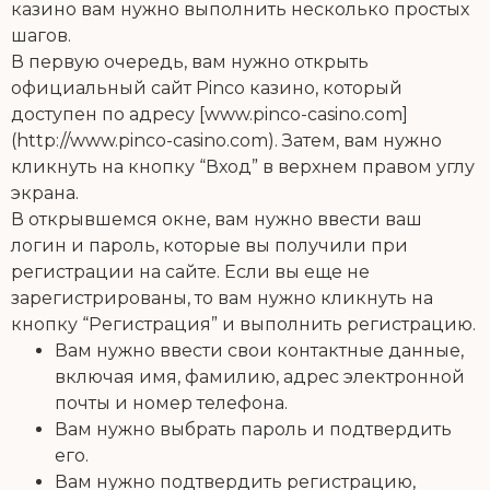
казино вам нужно выполнить несколько простых
шагов.
В первую очередь, вам нужно открыть
официальный сайт Pinco казино, который
доступен по адресу [www.pinco-casino.com]
(http://www.pinco-casino.com). Затем, вам нужно
кликнуть на кнопку “Вход” в верхнем правом углу
экрана.
В открывшемся окне, вам нужно ввести ваш
логин и пароль, которые вы получили при
регистрации на сайте. Если вы еще не
зарегистрированы, то вам нужно кликнуть на
кнопку “Регистрация” и выполнить регистрацию.
Вам нужно ввести свои контактные данные,
включая имя, фамилию, адрес электронной
почты и номер телефона.
Вам нужно выбрать пароль и подтвердить
его.
Вам нужно подтвердить регистрацию,