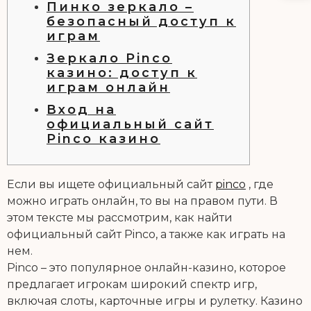
Пинко зеркало –
безопасный доступ к
играм
Зеркало Pinco
казино: доступ к
играм онлайн
Вход на
официальный сайт
Pinco казино
Если вы ищете официальный сайт
pinco
, где
можно играть онлайн, то вы на правом пути. В
этом тексте мы рассмотрим, как найти
официальный сайт Pinco, а также как играть на
нем.
Pinco – это популярное онлайн-казино, которое
предлагает игрокам широкий спектр игр,
включая слоты, карточные игры и рулетку. Казино