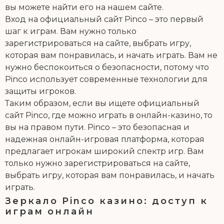
вы можете найти его на нашем сайте.
Вход на официальный сайт Pinco – это первый
шаг к играм. Вам нужно только
зарегистрироваться на сайте, выбрать игру,
которая вам понравилась, и начать играть. Вам не
нужно беспокоиться о безопасности, потому что
Pinco использует современные технологии для
защиты игроков.
Таким образом, если вы ищете официальный
сайт Pinco, где можно играть в онлайн-казино, то
вы на правом пути. Pinco – это безопасная и
надежная онлайн-игровая платформа, которая
предлагает игрокам широкий спектр игр. Вам
только нужно зарегистрироваться на сайте,
выбрать игру, которая вам понравилась, и начать
играть.
Зеркало Pinco казино: доступ к
играм онлайн