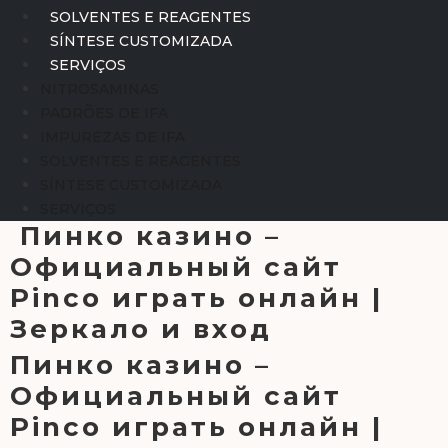
SOLVENTES E REAGENTES
SÍNTESE CUSTOMIZADA
SERVIÇOS
NITROSAMINAS
PADRÕES DE IFA
IMPUREZAS DE IFA
SOLVENTES E REAGENTES
SÍNTESE CUSTOMIZADA
SERVIÇOS
Пинко казино –
Официальный сайт
Pinco играть онлайн |
Зеркало и вход
Пинко казино –
Официальный сайт
Pinco играть онлайн |