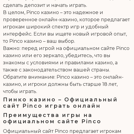
сделать депозит и начать играть.
В целом, Pinco казино – это надежное и
проверенное онлайн-казино, которое предлагает
игрокам широкий спектр игр и удобный
интерфейс. Если вы ищете новый игровой опыт,
то Pinco казино – ваш выбор.
Важно: перед игрой на официальном сайте Pinco
казино или его зеркало, убедитесь, что вы
знакомы с условиями и правилами казино, а
также с законодательством вашей страны.
Обратите внимание: Pinco казино – это онлайн-
казино, и игроки должны быть старше 18 лет,
чтобы играть.
Пинко казино – Официальный
сайт Pinco играть онлайн
Преимущества игры на
официальном сайте Pinco
Официальный сайт Pinco предлагает игрокам