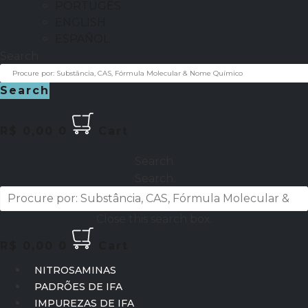
PORTUGÊS
ENGLISH
ESPAÑOL
Search
Search
R$
0,00
0
Cart
Search
Search
Close this search box.
R$
0,00
0
Cart
NITROSAMINAS
PADRÕES DE IFA
IMPUREZAS DE IFA