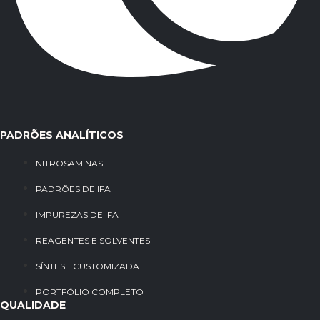
PADRÕES ANALÍTICOS
NITROSAMINAS
PADRÕES DE IFA
IMPUREZAS DE IFA
REAGENTES E SOLVENTES
SÍNTESE CUSTOMIZADA
PORTFÓLIO COMPLETO
QUALIDADE