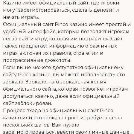
Казино имеет официальный сайт, где игроки
могут зарегистрироваться, сделать депозит и
начать играть.
Официальный сайт Pinco казино имеет простой и
удобный интерфейс, который позволяет игрокам
легко найти игру, которая им понравится. Сайт
также предлагает информацию о различных
играх, включая их правила, стратегии и
прогрессивные джекпоты.
Если вы не можете доступаться официальному
сайту Pinco казино, вы можете использовать его
зеркало. Зеркало – это зеркальная копия
официального сайта, которая позволяет игрокам
доступаться казино, даже если официальный
сайт заблокирован.
Процесс входа на официальный сайт Pinco
казино или его зеркало прост и требует только
нескольких шагов. Вам нужно
зарегистрироваться, ввести свои личные данные,