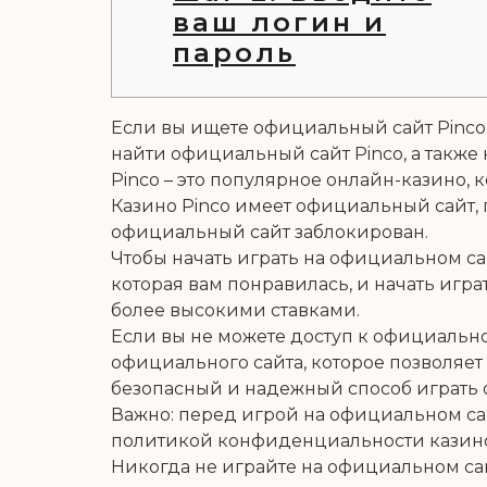
ваш логин и
пароль
Если вы ищете официальный сайт Pinco, 
найти официальный сайт Pinco, а также 
Pinco – это популярное онлайн-казино, 
Казино Pinco имеет официальный сайт, г
официальный сайт заблокирован.
Чтобы начать играть на официальном сай
которая вам понравилась, и начать игра
более высокими ставками.
Если вы не можете доступ к официальном
официального сайта, которое позволяет 
безопасный и надежный способ играть 
Важно: перед игрой на официальном сайт
политикой конфиденциальности казин
Никогда не играйте на официальном сайт