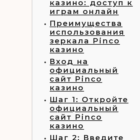
казино: доступ к
играм онлайн
Преимущества
использования
зеркала Pinco
казино
Вход на
официальный
сайт Pinco
казино
Шаг 1: Откройте
официальный
сайт Pinco
казино
Шаг 2: Введите