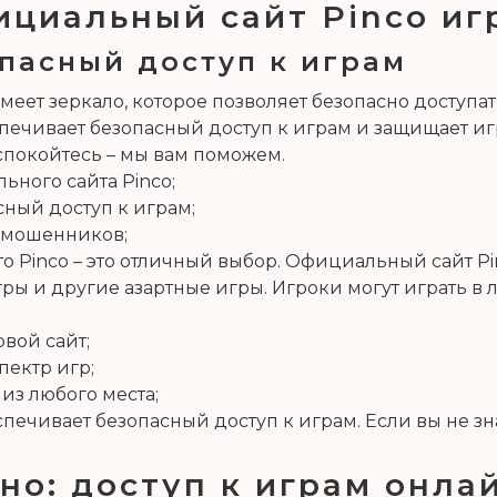
ициальный сайт Pinco иг
опасный доступ к играм
имеет зеркало, которое позволяет безопасно доступать
спечивает безопасный доступ к играм и защищает и
беспокойтесь – мы вам поможем.
льного сайта Pinco;
сный доступ к играм;
т мошенников;
, то Pinco – это отличный выбор. Официальный сайт 
гры и другие азартные игры. Игроки могут играть в л
вой сайт;
пектр игр;
из любого места;
спечивает безопасный доступ к играм. Если вы не знае
но: доступ к играм онла