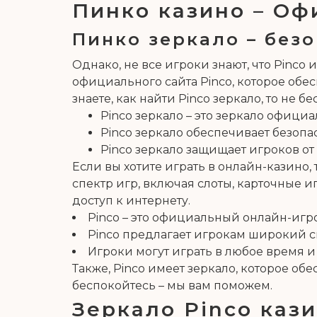
Пинко казино – Оф
Пинко зеркало – без
Однако, не все игроки знают, что Pinco 
официального сайта Pinco, которое обе
знаете, как найти Pinco зеркало, то не 
Pinco зеркало – это зеркало официа
Pinco зеркало обеспечивает безопа
Pinco зеркало защищает игроков о
Если вы хотите играть в онлайн-казино
спектр игр, включая слоты, карточные и
доступ к интернету.
Pinco – это официальный онлайн-игро
Pinco предлагает игрокам широкий с
Игроки могут играть в любое время и 
Также, Pinco имеет зеркало, которое обе
беспокойтесь – мы вам поможем.
Зеркало Pinco кази