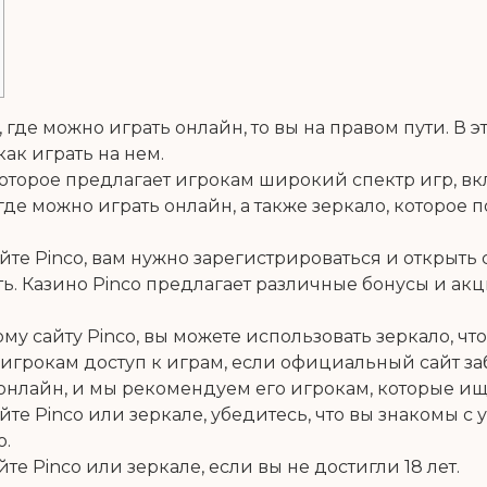
где можно играть онлайн, то вы на правом пути. В 
как играть на нем.
которое предлагает игрокам широкий спектр игр, вк
де можно играть онлайн, а также зеркало, которое п
те Pinco, вам нужно зарегистрироваться и открыть с
ть. Казино Pinco предлагает различные бонусы и акц
у сайту Pinco, вы можете использовать зеркало, что
игрокам доступ к играм, если официальный сайт заб
онлайн, и мы рекомендуем его игрокам, которые ищ
е Pinco или зеркале, убедитесь, что вы знакомы с 
о.
е Pinco или зеркале, если вы не достигли 18 лет.