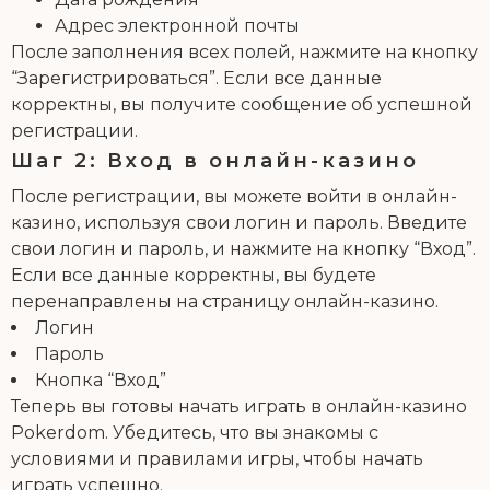
Адрес электронной почты
После заполнения всех полей, нажмите на кнопку
“Зарегистрироваться”. Если все данные
корректны, вы получите сообщение об успешной
регистрации.
Шаг 2: Вход в онлайн-казино
После регистрации, вы можете войти в онлайн-
казино, используя свои логин и пароль. Введите
свои логин и пароль, и нажмите на кнопку “Вход”.
Если все данные корректны, вы будете
перенаправлены на страницу онлайн-казино.
Логин
Пароль
Кнопка “Вход”
Теперь вы готовы начать играть в онлайн-казино
Pokerdom. Убедитесь, что вы знакомы с
условиями и правилами игры, чтобы начать
играть успешно.