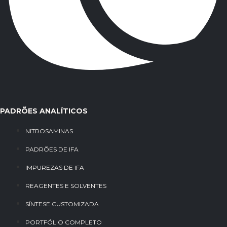
PADRÕES ANALÍTICOS
NITROSAMINAS
PADRÕES DE IFA
IMPUREZAS DE IFA
REAGENTES E SOLVENTES
SÍNTESE CUSTOMIZADA
PORTFÓLIO COMPLETO