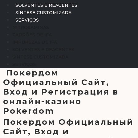
SOLVENTES E REAGENTES
SÍNTESE CUSTOMIZADA
SERVIÇOS
NITROSAMINAS
PADRÕES DE IFA
IMPUREZAS DE IFA
SOLVENTES E REAGENTES
SÍNTESE CUSTOMIZADA
SERVIÇOS
Покердом
Официальный Сайт,
Вход и Регистрация в
онлайн-казино
Pokerdom
Покердом Официальный
Сайт, Вход и