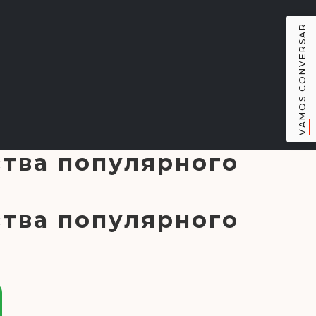
VAMOS CONVERSAR
тва популярного
тва популярного