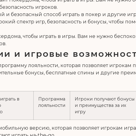
безопасность игроков.
й и безопасный способ играть в покер и другие игр
кий спектр игр, безопасность и бонусы, чтобы пом
кердома, чтобы играть в игры. Вам не нужно беспоко
ов.
ии и игровые возможнос
программу лояльности, которая позволяет игрокам п
нительные бонусы, бесплатные спины и другие преи
играть в
Программа
Игроки получают бонусы
р
лояльности
и преимущества за их
о
игру
мобильную версию, которая позволяет игрокам играт
ют играть на-the-go.