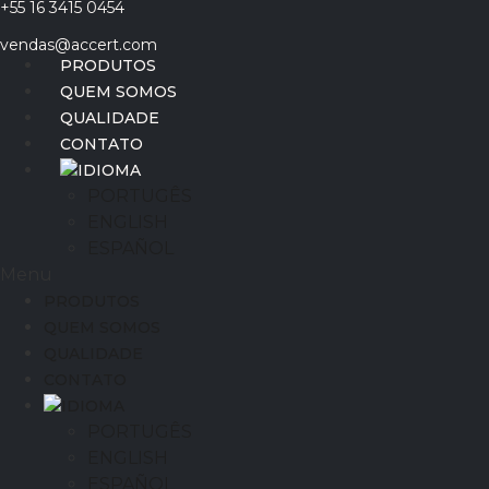
+55 16 3415 0454
Ir
para
vendas@accert.com
o
PRODUTOS
conteúdo
QUEM SOMOS
QUALIDADE
CONTATO
IDIOMA
PORTUGÊS
ENGLISH
ESPAÑOL
Menu
PRODUTOS
QUEM SOMOS
QUALIDADE
CONTATO
IDIOMA
PORTUGÊS
ENGLISH
ESPAÑOL