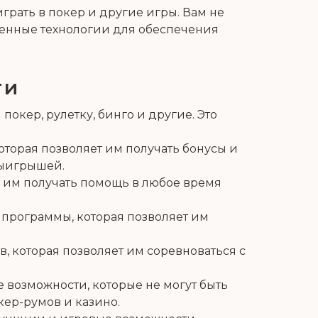
грать в покер и другие игры. Вам не
менные технологии для обеспечения
ти
окер, рулетку, бинго и другие. Это
торая позволяет им получать бонусы и
выигрышей.
т им получать помощь в любое время
программы, которая позволяет им
, которая позволяет им соревноваться с
возможности, которые не могут быть
кер-румов и казино.