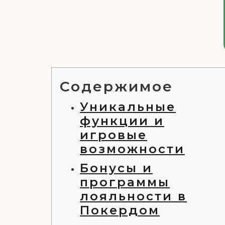
Содержимое
Уникальные
функции и
игровые
возможности
Бонусы и
программы
лояльности в
Покердом