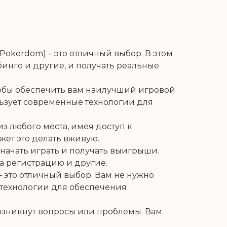
Pokerdom) – это отличный выбор. В этом
бинго и другие, и получать реальные
тобы обеспечить вам наилучший игровой
льзует современные технологии для
з любого места, имея доступ к
ожет это делать вживую.
начать играть и получать выигрыши.
а регистрацию и другие.
 это отличный выбор. Вам не нужно
 технологии для обеспечения
возникнут вопросы или проблемы. Вам