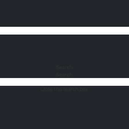
Search
Search
Close this search box.