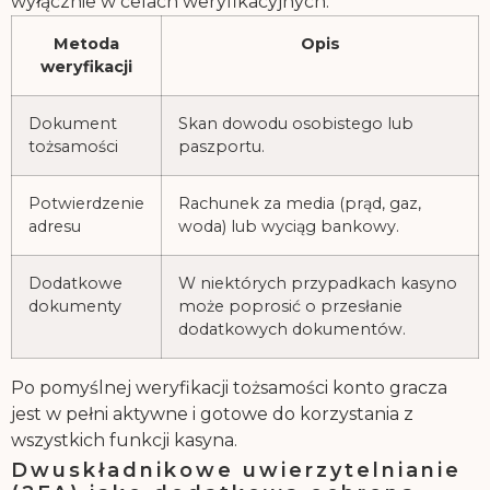
wyłącznie w celach weryfikacyjnych.
Metoda
Opis
weryfikacji
Dokument
Skan dowodu osobistego lub
tożsamości
paszportu.
Potwierdzenie
Rachunek za media (prąd, gaz,
adresu
woda) lub wyciąg bankowy.
Dodatkowe
W niektórych przypadkach kasyno
dokumenty
może poprosić o przesłanie
dodatkowych dokumentów.
Po pomyślnej weryfikacji tożsamości konto gracza
jest w pełni aktywne i gotowe do korzystania z
wszystkich funkcji kasyna.
Dwuskładnikowe uwierzytelnianie