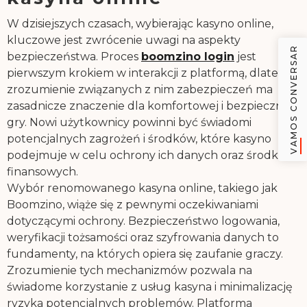
W dzisiejszych czasach, wybierając kasyno online,
kluczowe jest zwrócenie uwagi na aspekty
VAMOS CONVERSAR
bezpieczeństwa. Proces
boomzino login
jest
pierwszym krokiem w interakcji z platformą, dlatego
zrozumienie związanych z nim zabezpieczeń ma
zasadnicze znaczenie dla komfortowej i bezpiecznej
gry. Nowi użytkownicy powinni być świadomi
potencjalnych zagrożeń i środków, które kasyno
podejmuje w celu ochrony ich danych oraz środków
finansowych.
Wybór renomowanego kasyna online, takiego jak
Boomzino, wiąże się z pewnymi oczekiwaniami
dotyczącymi ochrony. Bezpieczeństwo logowania,
weryfikacji tożsamości oraz szyfrowania danych to
fundamenty, na których opiera się zaufanie graczy.
Zrozumienie tych mechanizmów pozwala na
świadome korzystanie z usług kasyna i minimalizację
ryzyka potencjalnych problemów. Platforma