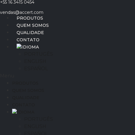
+55 16 3415 0454
Ir
para
vendas@accert.com
o
PRODUTOS
conteúdo
QUEM SOMOS
QUALIDADE
CONTATO
IDIOMA
PORTUGÊS
ENGLISH
ESPAÑOL
Menu
PRODUTOS
QUEM SOMOS
QUALIDADE
CONTATO
IDIOMA
PORTUGÊS
ENGLISH
ESPAÑOL