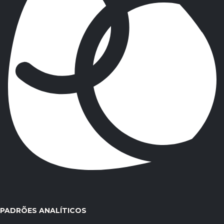
PADRÕES ANALÍTICOS