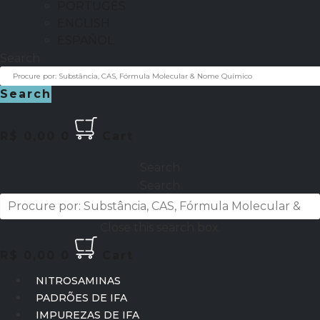
PORTUGÊS
ENGLISH
ESPAÑOL
Search
Search
R$
0,00
0
Cart
Search
Search
Close this search box.
R$
0,00
0
Cart
NITROSAMINAS
PADRÕES DE IFA
IMPUREZAS DE IFA