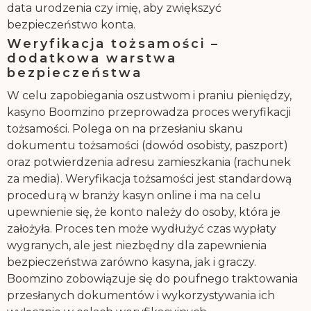
data urodzenia czy imię, aby zwiększyć
bezpieczeństwo konta.
Weryfikacja tożsamości –
dodatkowa warstwa
bezpieczeństwa
W celu zapobiegania oszustwom i praniu pieniędzy,
kasyno Boomzino przeprowadza proces weryfikacji
tożsamości. Polega on na przesłaniu skanu
dokumentu tożsamości (dowód osobisty, paszport)
oraz potwierdzenia adresu zamieszkania (rachunek
za media). Weryfikacja tożsamości jest standardową
procedurą w branży kasyn online i ma na celu
upewnienie się, że konto należy do osoby, która je
założyła. Proces ten może wydłużyć czas wypłaty
wygranych, ale jest niezbędny dla zapewnienia
bezpieczeństwa zarówno kasyna, jak i graczy.
Boomzino zobowiązuje się do poufnego traktowania
przesłanych dokumentów i wykorzystywania ich