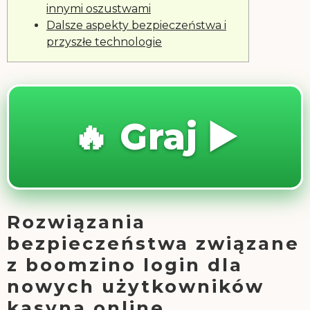
innymi oszustwami
Dalsze aspekty bezpieczeństwa i
przyszłe technologie
🔥 Graj ▶️
Rozwiązania
bezpieczeństwa związane
z boomzino login dla
nowych użytkowników
kasyna online