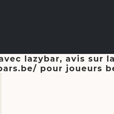
avec lazybar, avis sur l
ybars.be/ pour joueurs b