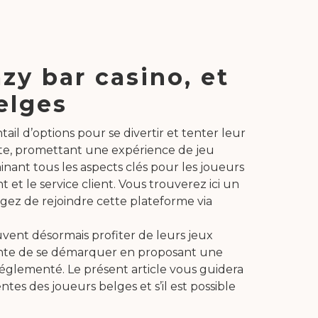
azy bar casino, et
elges
il d’options pour se divertir et tenter leur
te, promettant une expérience de jeu
inant tous les aspects clés pour les joueurs
t et le service client. Vous trouverez ici un
gez de rejoindre cette plateforme via
euvent désormais profiter de leurs jeux
te de se démarquer en proposant une
 réglementé. Le présent article vous guidera
tes des joueurs belges et s’il est possible