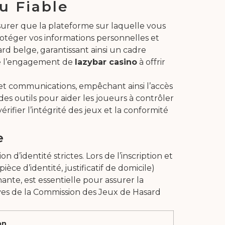
u Fiable
ssurer que la plateforme sur laquelle vous
otéger vos informations personnelles et
rd belge, garantissant ainsi un cadre
 de l’engagement de
lazybar casino
à offrir
 et communications, empêchant ainsi l’accès
s outils pour aider les joueurs à contrôler
ifier l’intégrité des jeux et la conformité
e
d’identité strictes. Lors de l’inscription et
èce d’identité, justificatif de domicile)
nte, est essentielle pour assurer la
ives de la Commission des Jeux de Hasard
on