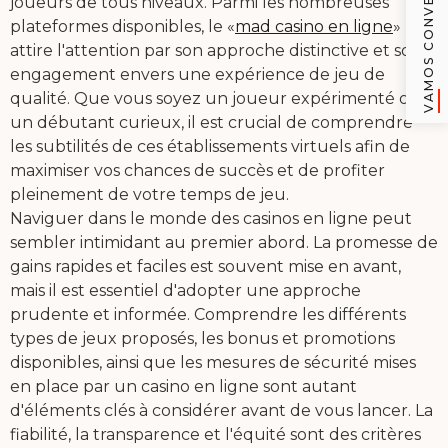
VAMOS CONVERSAR
joueurs de tous niveaux. Parmi les nombreuses
plateformes disponibles, le «
mad casino en ligne
»
attire l'attention par son approche distinctive et son
engagement envers une expérience de jeu de
qualité. Que vous soyez un joueur expérimenté ou
un débutant curieux, il est crucial de comprendre
les subtilités de ces établissements virtuels afin de
maximiser vos chances de succès et de profiter
pleinement de votre temps de jeu.
Naviguer dans le monde des casinos en ligne peut
sembler intimidant au premier abord. La promesse de
gains rapides et faciles est souvent mise en avant,
mais il est essentiel d'adopter une approche
prudente et informée. Comprendre les différents
types de jeux proposés, les bonus et promotions
disponibles, ainsi que les mesures de sécurité mises
en place par un casino en ligne sont autant
d'éléments clés à considérer avant de vous lancer. La
fiabilité, la transparence et l'équité sont des critères