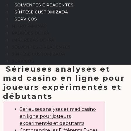
SOLVENTES E REAGENTES
SÍNTESE CUSTOMIZADA
SERVIÇOS
NITROSAMINAS
PADRÕES DE IFA
IMPUREZAS DE IFA
SOLVENTES E REAGENTES
SÍNTESE CUSTOMIZADA
SERVIÇOS
Sérieuses analyses et
mad casino en ligne pour
joueurs expérimentés et
débutants
Sérieuses analyses et mad casino
en ligne pour joueurs
expérimentés et débutants
Comprendre les Différents Types