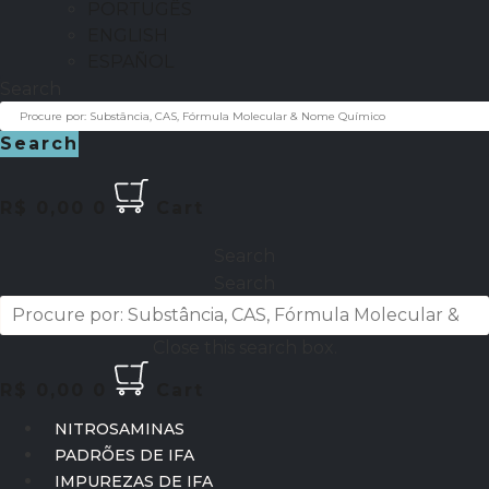
PORTUGÊS
ENGLISH
ESPAÑOL
Search
Search
R$
0,00
0
Cart
Search
Search
Close this search box.
R$
0,00
0
Cart
NITROSAMINAS
PADRÕES DE IFA
IMPUREZAS DE IFA