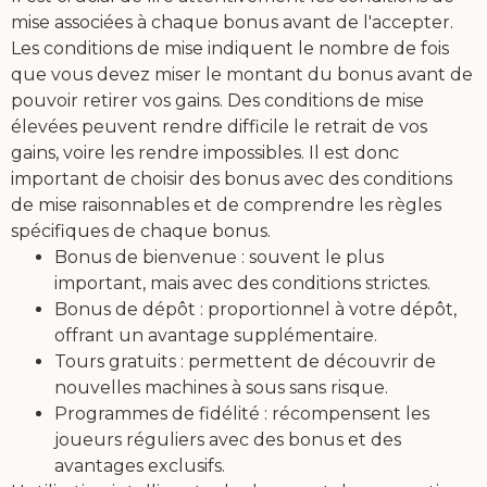
mise associées à chaque bonus avant de l'accepter.
Les conditions de mise indiquent le nombre de fois
que vous devez miser le montant du bonus avant de
pouvoir retirer vos gains. Des conditions de mise
élevées peuvent rendre difficile le retrait de vos
gains, voire les rendre impossibles. Il est donc
important de choisir des bonus avec des conditions
de mise raisonnables et de comprendre les règles
spécifiques de chaque bonus.
Bonus de bienvenue : souvent le plus
important, mais avec des conditions strictes.
Bonus de dépôt : proportionnel à votre dépôt,
offrant un avantage supplémentaire.
Tours gratuits : permettent de découvrir de
nouvelles machines à sous sans risque.
Programmes de fidélité : récompensent les
joueurs réguliers avec des bonus et des
avantages exclusifs.