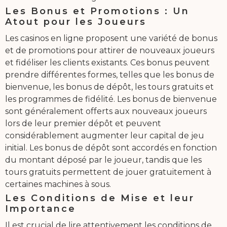
Les Bonus et Promotions : Un
Atout pour les Joueurs
Les casinos en ligne proposent une variété de bonus
et de promotions pour attirer de nouveaux joueurs
et fidéliser les clients existants. Ces bonus peuvent
prendre différentes formes, telles que les bonus de
bienvenue, les bonus de dépôt, les tours gratuits et
les programmes de fidélité. Les bonus de bienvenue
sont généralement offerts aux nouveaux joueurs
lors de leur premier dépôt et peuvent
considérablement augmenter leur capital de jeu
initial. Les bonus de dépôt sont accordés en fonction
du montant déposé par le joueur, tandis que les
tours gratuits permettent de jouer gratuitement à
certaines machines à sous.
Les Conditions de Mise et leur
Importance
Il est crucial de lire attentivement les conditions de