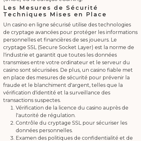
Les Mesures de Sécurité
Techniques Mises en Place
Un casino en ligne sécurisé utilise des technologies
de cryptage avancées pour protéger les informations
personnelles et financières de ses joueurs. Le
cryptage SSL (Secure Socket Layer) est la norme de
l'industrie et garantit que toutes les données
transmises entre votre ordinateur et le serveur du
casino sont sécurisées. De plus, un casino fiable met
en place des mesures de sécurité pour prévenir la
fraude et le blanchiment d'argent, telles que la
vérification d'identité et la surveillance des
transactions suspectes.
Vérification de la licence du casino auprès de
l'autorité de régulation.
Contrôle du cryptage SSL pour sécuriser les
données personnelles.
Examen des politiques de confidentialité et de