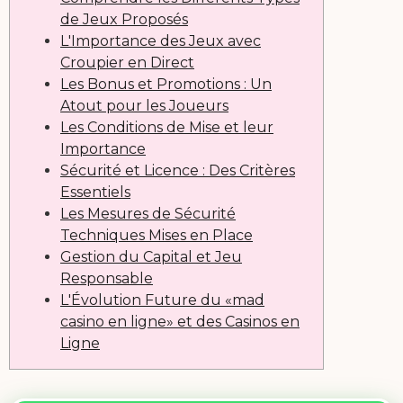
de Jeux Proposés
L'Importance des Jeux avec
Croupier en Direct
Les Bonus et Promotions : Un
Atout pour les Joueurs
Les Conditions de Mise et leur
Importance
Sécurité et Licence : Des Critères
Essentiels
Les Mesures de Sécurité
Techniques Mises en Place
Gestion du Capital et Jeu
Responsable
L'Évolution Future du «mad
casino en ligne» et des Casinos en
Ligne