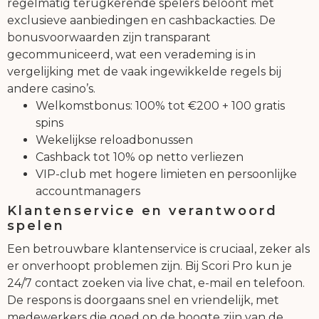
regelmatig terugkerende spelers beloont met
exclusieve aanbiedingen en cashbackacties. De
bonusvoorwaarden zijn transparant
gecommuniceerd, wat een verademing is in
vergelijking met de vaak ingewikkelde regels bij
andere casino’s.
Welkomstbonus: 100% tot €200 + 100 gratis
spins
Wekelijkse reloadbonussen
Cashback tot 10% op netto verliezen
VIP-club met hogere limieten en persoonlijke
accountmanagers
Klantenservice en verantwoord
spelen
Een betrouwbare klantenservice is cruciaal, zeker als
er onverhoopt problemen zijn. Bij Scori Pro kun je
24/7 contact zoeken via live chat, e-mail en telefoon.
De respons is doorgaans snel en vriendelijk, met
medewerkers die goed op de hoogte zijn van de