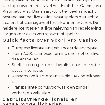
Een opvallend kenmerk is de diversiteit aan games
van topproviders zoals NetEnt, Evolution Gaming en
Pragmatic Play. Daarnaast wordt er veel aandacht
besteed aan het live casino, waar spelers met echte
dealers het casinogevoel thuis kunnen ervaren. De
heldere licenties en strikte naleving van regelgeving
zorgen voor extra vertrouwen bij spelers.
Quick facts over Scori Pro Casino:
Europese licentie en geavanceerde encryptie
Ruim 2.000 casinospellen, inclusief slots en live
dealer spellen
Snelle stortingen en uitbetalingen via meerdere
betaalmethodes
Responsieve klantenservice die 24/7 bereikbaar
is
Transparante bonusvoorwaarden zonder
verborgen valkuilen
Gebruiksvriendelijkheid en
betaalmogelijkheden