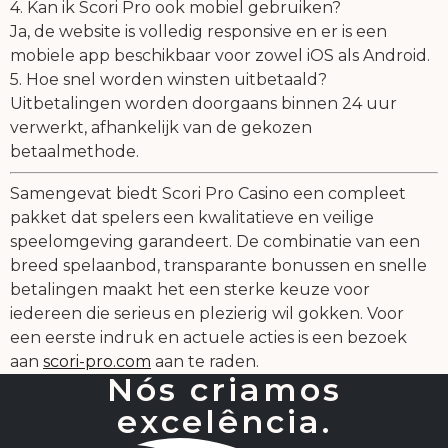
4. Kan ik Scori Pro ook mobiel gebruiken?
Ja, de website is volledig responsive en er is een
mobiele app beschikbaar voor zowel iOS als Android.
5. Hoe snel worden winsten uitbetaald?
Uitbetalingen worden doorgaans binnen 24 uur
verwerkt, afhankelijk van de gekozen
betaalmethode.
Samengevat biedt Scori Pro Casino een compleet
pakket dat spelers een kwalitatieve en veilige
speelomgeving garandeert. De combinatie van een
breed spelaanbod, transparante bonussen en snelle
betalingen maakt het een sterke keuze voor
iedereen die serieus en plezierig wil gokken. Voor
een eerste indruk en actuele acties is een bezoek
aan
scori-pro.com
aan te raden.
Nós criamos
excelência.