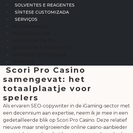
SOLVENTES E REAGENTES
SÍNTESE CUSTOMIZADA
SERVIÇOS
NITROSAMINAS
PADRÕES DE IFA
IMPUREZAS DE IFA
SOLVENTES E REAGENTES
SÍNTESE CUSTOMIZADA
SERVIÇOS
Scori Pro Casino
samengevat: het
totaalplaatje voor
spelers
Als ervaren SEO-copywriter in de iGaming-sector met
een decennium aan expertise, neem ik je mee in een
gedetailleerde blik op Scori Pro Casino. Deze relatief
nieuwe maar snelgroeiende online casino-aanbieder