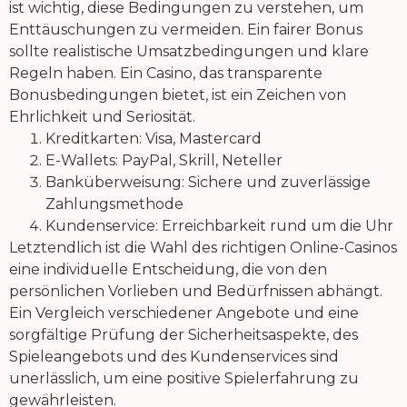
ist wichtig, diese Bedingungen zu verstehen, um
Enttäuschungen zu vermeiden. Ein fairer Bonus
sollte realistische Umsatzbedingungen und klare
Regeln haben. Ein Casino, das transparente
Bonusbedingungen bietet, ist ein Zeichen von
Ehrlichkeit und Seriosität.
Kreditkarten: Visa, Mastercard
E-Wallets: PayPal, Skrill, Neteller
Banküberweisung: Sichere und zuverlässige
Zahlungsmethode
Kundenservice: Erreichbarkeit rund um die Uhr
Letztendlich ist die Wahl des richtigen Online-Casinos
eine individuelle Entscheidung, die von den
persönlichen Vorlieben und Bedürfnissen abhängt.
Ein Vergleich verschiedener Angebote und eine
sorgfältige Prüfung der Sicherheitsaspekte, des
Spieleangebots und des Kundenservices sind
unerlässlich, um eine positive Spielerfahrung zu
gewährleisten.