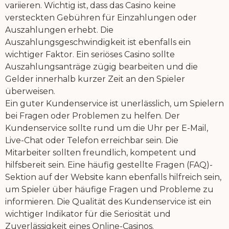
variieren. Wichtig ist, dass das Casino keine
versteckten Gebühren für Einzahlungen oder
Auszahlungen erhebt. Die
Auszahlungsgeschwindigkeit ist ebenfalls ein
wichtiger Faktor. Ein seriöses Casino sollte
Auszahlungsanträge zügig bearbeiten und die
Gelder innerhalb kurzer Zeit an den Spieler
überweisen.
Ein guter Kundenservice ist unerlässlich, um Spielern
bei Fragen oder Problemen zu helfen. Der
Kundenservice sollte rund um die Uhr per E-Mail,
Live-Chat oder Telefon erreichbar sein. Die
Mitarbeiter sollten freundlich, kompetent und
hilfsbereit sein. Eine häufig gestellte Fragen (FAQ)-
Sektion auf der Website kann ebenfalls hilfreich sein,
um Spieler über häufige Fragen und Probleme zu
informieren. Die Qualität des Kundenservice ist ein
wichtiger Indikator für die Seriosität und
Zuverlässigkeit eines Online-Casinos.