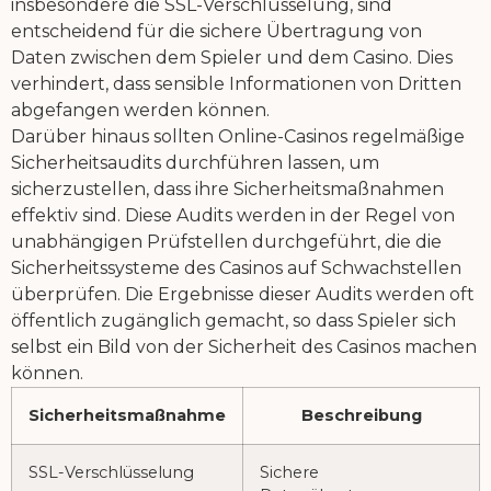
insbesondere die SSL-Verschlüsselung, sind
entscheidend für die sichere Übertragung von
Daten zwischen dem Spieler und dem Casino. Dies
verhindert, dass sensible Informationen von Dritten
abgefangen werden können.
Darüber hinaus sollten Online-Casinos regelmäßige
Sicherheitsaudits durchführen lassen, um
sicherzustellen, dass ihre Sicherheitsmaßnahmen
effektiv sind. Diese Audits werden in der Regel von
unabhängigen Prüfstellen durchgeführt, die die
Sicherheitssysteme des Casinos auf Schwachstellen
überprüfen. Die Ergebnisse dieser Audits werden oft
öffentlich zugänglich gemacht, so dass Spieler sich
selbst ein Bild von der Sicherheit des Casinos machen
können.
Sicherheitsmaßnahme
Beschreibung
SSL-Verschlüsselung
Sichere