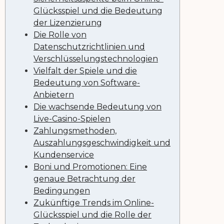
Glücksspiel und die Bedeutung
der Lizenzierung
Die Rolle von
Datenschutzrichtlinien und
Verschlüsselungstechnologien
Vielfalt der Spiele und die
Bedeutung von Software-
Anbietern
Die wachsende Bedeutung von
Live-Casino-Spielen
Zahlungsmethoden,
Auszahlungsgeschwindigkeit und
Kundenservice
Boni und Promotionen: Eine
genaue Betrachtung der
Bedingungen
Zukünftige Trends im Online-
Glücksspiel und die Rolle der