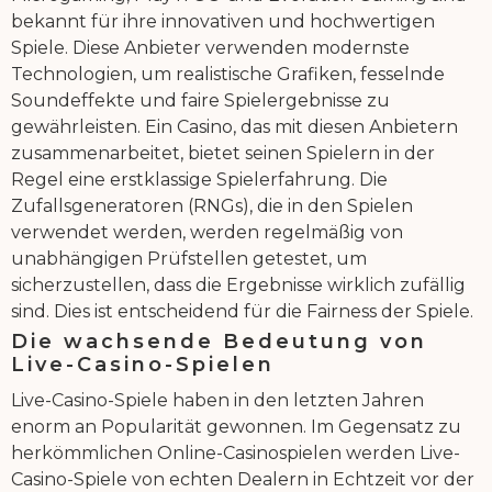
bekannt für ihre innovativen und hochwertigen
Spiele. Diese Anbieter verwenden modernste
Technologien, um realistische Grafiken, fesselnde
Soundeffekte und faire Spielergebnisse zu
gewährleisten. Ein Casino, das mit diesen Anbietern
zusammenarbeitet, bietet seinen Spielern in der
Regel eine erstklassige Spielerfahrung. Die
Zufallsgeneratoren (RNGs), die in den Spielen
verwendet werden, werden regelmäßig von
unabhängigen Prüfstellen getestet, um
sicherzustellen, dass die Ergebnisse wirklich zufällig
sind. Dies ist entscheidend für die Fairness der Spiele.
Die wachsende Bedeutung von
Live-Casino-Spielen
Live-Casino-Spiele haben in den letzten Jahren
enorm an Popularität gewonnen. Im Gegensatz zu
herkömmlichen Online-Casinospielen werden Live-
Casino-Spiele von echten Dealern in Echtzeit vor der