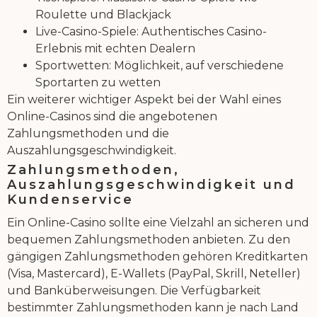
Roulette und Blackjack
Live-Casino-Spiele: Authentisches Casino-
Erlebnis mit echten Dealern
Sportwetten: Möglichkeit, auf verschiedene
Sportarten zu wetten
Ein weiterer wichtiger Aspekt bei der Wahl eines
Online-Casinos sind die angebotenen
Zahlungsmethoden und die
Auszahlungsgeschwindigkeit.
Zahlungsmethoden,
Auszahlungsgeschwindigkeit und
Kundenservice
Ein Online-Casino sollte eine Vielzahl an sicheren und
bequemen Zahlungsmethoden anbieten. Zu den
gängigen Zahlungsmethoden gehören Kreditkarten
(Visa, Mastercard), E-Wallets (PayPal, Skrill, Neteller)
und Banküberweisungen. Die Verfügbarkeit
bestimmter Zahlungsmethoden kann je nach Land