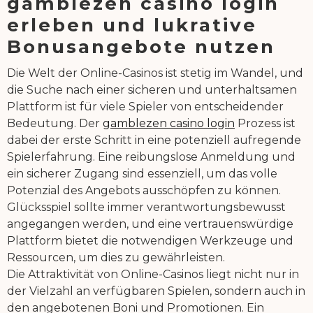
gamblezen casino login
erleben und lukrative
Bonusangebote nutzen
Die Welt der Online-Casinos ist stetig im Wandel, und
die Suche nach einer sicheren und unterhaltsamen
Plattform ist für viele Spieler von entscheidender
Bedeutung. Der
gamblezen casino login
Prozess ist
dabei der erste Schritt in eine potenziell aufregende
Spielerfahrung. Eine reibungslose Anmeldung und
ein sicherer Zugang sind essenziell, um das volle
Potenzial des Angebots ausschöpfen zu können.
Glücksspiel sollte immer verantwortungsbewusst
angegangen werden, und eine vertrauenswürdige
Plattform bietet die notwendigen Werkzeuge und
Ressourcen, um dies zu gewährleisten.
Die Attraktivität von Online-Casinos liegt nicht nur in
der Vielzahl an verfügbaren Spielen, sondern auch in
den angebotenen Boni und Promotionen. Ein