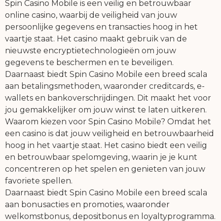
Spin Casino Mobile is een veilig en betrouwbaar
online casino, waarbij de veiligheid van jouw
persoonlijke gegevens en transacties hoog in het
vaartje staat. Het casino maakt gebruik van de
nieuwste encryptietechnologieën om jouw
gegevens te beschermen en te beveiligen.
Daarnaast biedt Spin Casino Mobile een breed scala
aan betalingsmethoden, waaronder creditcards, e-
wallets en bankoverschrijdingen. Dit maakt het voor
jou gemakkelijker om jouw winst te laten uitkeren.
Waarom kiezen voor Spin Casino Mobile? Omdat het
een casino is dat jouw veiligheid en betrouwbaarheid
hoog in het vaartje staat. Het casino biedt een veilig
en betrouwbaar spelomgeving, waarin je je kunt
concentreren op het spelen en genieten van jouw
favoriete spellen.
Daarnaast biedt Spin Casino Mobile een breed scala
aan bonusacties en promoties, waaronder
welkomstbonus, depositbonus en loyaltyprogramma.