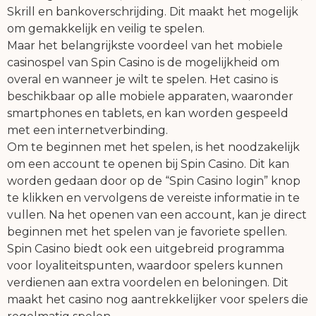
Skrill en bankoverschrijding. Dit maakt het mogelijk
om gemakkelijk en veilig te spelen.
Maar het belangrijkste voordeel van het mobiele
casinospel van Spin Casino is de mogelijkheid om
overal en wanneer je wilt te spelen. Het casino is
beschikbaar op alle mobiele apparaten, waaronder
smartphones en tablets, en kan worden gespeeld
met een internetverbinding.
Om te beginnen met het spelen, is het noodzakelijk
om een account te openen bij Spin Casino. Dit kan
worden gedaan door op de “Spin Casino login” knop
te klikken en vervolgens de vereiste informatie in te
vullen. Na het openen van een account, kan je direct
beginnen met het spelen van je favoriete spellen.
Spin Casino biedt ook een uitgebreid programma
voor loyaliteitspunten, waardoor spelers kunnen
verdienen aan extra voordelen en beloningen. Dit
maakt het casino nog aantrekkelijker voor spelers die