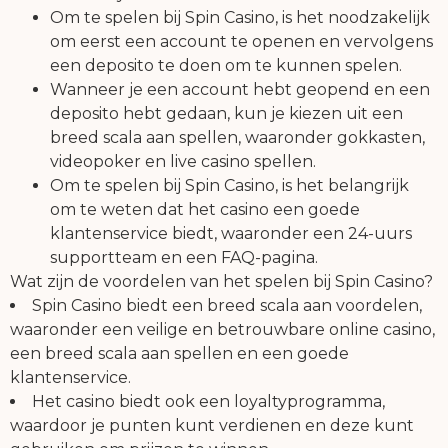
Om te spelen bij Spin Casino, is het noodzakelijk
om eerst een account te openen en vervolgens
een deposito te doen om te kunnen spelen.
Wanneer je een account hebt geopend en een
deposito hebt gedaan, kun je kiezen uit een
breed scala aan spellen, waaronder gokkasten,
videopoker en live casino spellen.
Om te spelen bij Spin Casino, is het belangrijk
om te weten dat het casino een goede
klantenservice biedt, waaronder een 24-uurs
supportteam en een FAQ-pagina.
Wat zijn de voordelen van het spelen bij Spin Casino?
Spin Casino biedt een breed scala aan voordelen,
waaronder een veilige en betrouwbare online casino,
een breed scala aan spellen en een goede
klantenservice.
Het casino biedt ook een loyaltyprogramma,
waardoor je punten kunt verdienen en deze kunt