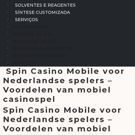
SOLVENTES E REAGENTES
SÍNTESE CUSTOMIZADA
SERVIÇOS
NITROSAMINAS
PADRÕES DE IFA
IMPUREZAS DE IFA
SOLVENTES E REAGENTES
SÍNTESE CUSTOMIZADA
SERVIÇOS
Spin Casino Mobile voor
Nederlandse spelers –
Voordelen van mobiel
casinospel
Spin Casino Mobile voor
Nederlandse spelers –
Voordelen van mobiel