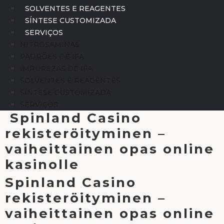
SOLVENTES E REAGENTES
SÍNTESE CUSTOMIZADA
SERVIÇOS
NITROSAMINAS
PADRÕES DE IFA
IMPUREZAS DE IFA
SOLVENTES E REAGENTES
SÍNTESE CUSTOMIZADA
SERVIÇOS
Spinland Casino
rekisteröityminen –
vaiheittainen opas online
kasinolle
Spinland Casino
rekisteröityminen –
vaiheittainen opas online