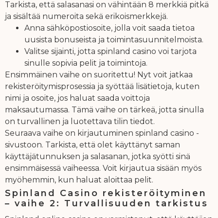
Tarkista, että salasanasi on vähintään 8 merkkiä pitkä
ja sisältää numeroita sekä erikoismerkkejä.
Anna sähköpostiosoite, jolla voit saada tietoa
uusista bonuseista ja toimintasuunnitelmoista.
Valitse sijainti, jotta spinland casino voi tarjota
sinulle sopivia pelit ja toimintoja.
Ensimmäinen vaihe on suoritettu! Nyt voit jatkaa
rekisteröitymisprosessia ja syöttää lisätietoja, kuten
nimi ja osoite, jos haluat saada voittoja
maksautumassa. Tämä vaihe on tärkeä, jotta sinulla
on turvallinen ja luotettava tilin tiedot.
Seuraava vaihe on kirjautuminen spinland casino -
sivustoon. Tarkista, että olet käyttänyt saman
käyttäjätunnuksen ja salasanan, jotka syötti sinä
ensimmäisessä vaiheessa. Voit kirjautua sisään myös
myöhemmin, kun haluat aloittaa pelit.
Spinland Casino rekisteröityminen
– vaihe 2: Turvallisuuden tarkistus