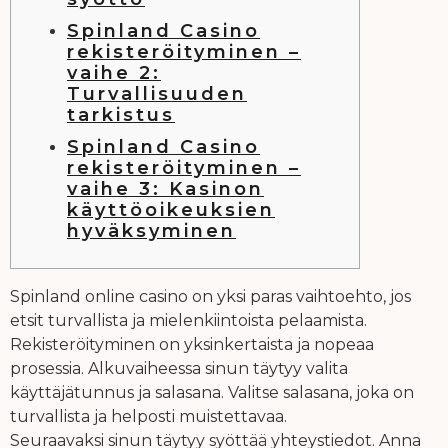
Spinland Casino
rekisteröityminen –
vaihe 2:
Turvallisuuden
tarkistus
Spinland Casino
rekisteröityminen –
vaihe 3: Kasinon
käyttöoikeuksien
hyväksyminen
Spinland online casino on yksi paras vaihtoehto, jos
etsit turvallista ja mielenkiintoista pelaamista.
Rekisteröityminen on yksinkertaista ja nopeaa
prosessia. Alkuvaiheessa sinun täytyy valita
käyttäjätunnus ja salasana. Valitse salasana, joka on
turvallista ja helposti muistettavaa.
Seuraavaksi sinun täytyy syöttää yhteystiedot. Anna