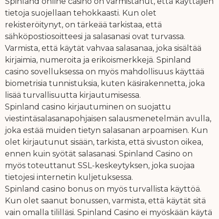
Spinland online casino on varmistanut, että käyttäjien
tietoja suojellaan tehokkaasti. Kun olet
rekisteröitynyt, on tärkeää tarkistaa, että
sähköpostiosoitteesi ja salasanasi ovat turvassa.
Varmista, että käytät vahvaa salasanaa, joka sisältää
kirjaimia, numeroita ja erikoismerkkejä. Spinland
casino sovelluksessa on myös mahdollisuus käyttää
biometrisia tunnistuksia, kuten käsirakennetta, joka
lisää turvallisuutta kirjautumisessa.
Spinland casino kirjautuminen on suojattu
viestintäsalasanapohjaisen salausmenetelmän avulla,
joka estää muiden tietyn salasanan arpoamisen. Kun
olet kirjautunut sisään, tarkista, että sivuston oikea,
ennen kuin syötät salasanasi. Spinland Casino on
myös toteuttanut SSL-keskeytyksen, joka suojaa
tietojesi internetin kuljetuksessa.
Spinland casino bonus on myös turvallista käyttöä.
Kun olet saanut bonussen, varmista, että käytät sitä
vain omalla tililläsi. Spinland Casino ei myöskään käytä