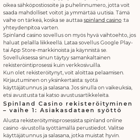
oikea sähköpostiosoite ja puhelinnumero, jotta voit
saada mahdolliset voitot ja ymmärtää uutisia. Tämä
vaihe on tärkeä, koska se auttaa
spinland casino
:ta
yhteydenpitoa varten.
Spinland casino sovellus on myös hyvä vaihtoehto, jos
haluat pelailla liikkeellä. Lataa sovellus Google Play-
tai App Store-markkinoista ja käynnistä se.
Sovelluksessa sinun täytyy samankaltainen
rekisteröintiprosessi kuin verkkosivuilla.
Kun olet rekisteröitynyt, voit aloittaa pelaamisen.
Kirjautuminen on yksinkertaista: syötä
käyttäjätunnus ja salasana. Jos sinulla on vaikeuksia,
etsi avustusta tai katso avustusartikkeleita.
Spinland Casino rekisteröityminen
– vaihe 1: Asiakasdataen syöttö
Alusta rekisteröitymisprosessista spinland online
casino -sivustolla syöttämällä perustiedot. Valitse
käyttäjätunnus ja salasana, jotka muistat hyvin.