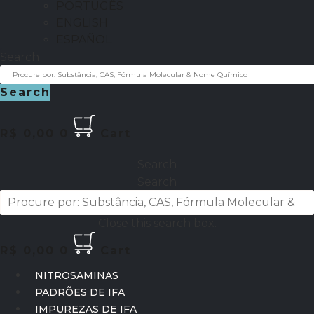
PORTUGÊS
ENGLISH
ESPAÑOL
Search
Search
R$
0,00
0
Cart
Search
Search
Close this search box.
R$
0,00
0
Cart
NITROSAMINAS
PADRÕES DE IFA
IMPUREZAS DE IFA