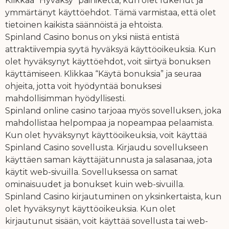
Klikkaa “Hyväksy” painiketta, kun olet lukenut ja
ymmärtänyt käyttöehdot. Tämä varmistaa, että olet
tietoinen kaikista säännöistä ja ehtoista.
Spinland Casino bonus on yksi niistä entistä
attraktiivempia syytä hyväksyä käyttöoikeuksia. Kun
olet hyväksynyt käyttöehdot, voit siirtyä bonuksen
käyttämiseen. Klikkaa “Käytä bonuksia” ja seuraa
ohjeita, jotta voit hyödyntää bonuksesi
mahdollisimman hyödyllisesti.
Spinland online casino tarjoaa myös sovelluksen, joka
mahdollistaa helpompaa ja nopeampaa pelaamista.
Kun olet hyväksynyt käyttöoikeuksia, voit käyttää
Spinland Casino sovellusta. Kirjaudu sovellukseen
käyttäen saman käyttäjätunnusta ja salasanaa, jota
käytit web-sivuilla. Sovelluksessa on samat
ominaisuudet ja bonukset kuin web-sivuilla.
Spinland Casino kirjautuminen on yksinkertaista, kun
olet hyväksynyt käyttöoikeuksia. Kun olet
kirjautunut sisään, voit käyttää sovellusta tai web-