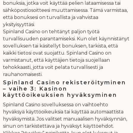
bonuksia, jotka voit käyttää pelien lataamisessa tai
sähköpostiosoitteesi muuttamisessa. Tämä varmistaa,
että bonuksesi on turvallista ja vahvistaa
yksityisyyttäsi.
Spinland Casino on tehtänyt paljon työtä
turvallisuuden parantamiseksi. Kun olet käynnistänyt
sovelluksen tai käsitellyt bonuksen, tarkista, että
kaikki tietosi ovat suojattu. Spinland Casino on
varmistanut, että käyttäjien tietoja suojellaan
tehokkaasti, jotta voit pelata turvallisesti ja
rauhanomaisesti.
Spinland Casino rekisteröityminen
– vaihe 3: Kasinon
käyttöoikeuksien hyväksyminen
Spinland Casino sovelluksessa on vaihtoehto
hyväksyä käyttöoikeuksia tai käyttää automaattista
hyväksymistä. Jos valitset manuaalisen hyväksynnän,
sinun on tarkistettava ja hyväksyt käyttöehdot.