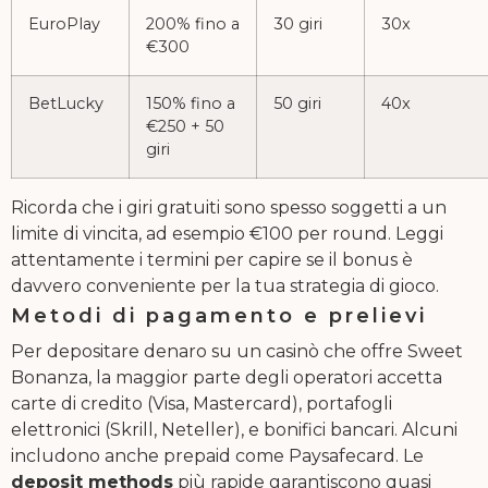
EuroPlay
200% fino a
30 giri
30x
€300
BetLucky
150% fino a
50 giri
40x
€250 + 50
giri
Ricorda che i giri gratuiti sono spesso soggetti a un
limite di vincita, ad esempio €100 per round. Leggi
attentamente i termini per capire se il bonus è
davvero conveniente per la tua strategia di gioco.
Metodi di pagamento e prelievi
Per depositare denaro su un casinò che offre Sweet
Bonanza, la maggior parte degli operatori accetta
carte di credito (Visa, Mastercard), portafogli
elettronici (Skrill, Neteller), e bonifici bancari. Alcuni
includono anche prepaid come Paysafecard. Le
deposit methods
più rapide garantiscono quasi