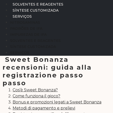
SOLVENTES E REAGENTES
SÍNTESE CUSTOMIZADA
SERVIÇOS
NITROSAMINAS
PADRÕES DE IFA
IMPUREZAS DE IFA
SOLVENTES E REAGENTES
SÍNTESE CUSTOMIZADA
SERVIÇOS
Sweet Bonanza
recensioni: guida alla
registrazione passo
passo
Cos’è Sweet Bonanza?
Come funziona il gioco?
Bonus e promozioni legati a Sweet Bonanza
Metodi di pagamento e prelievi