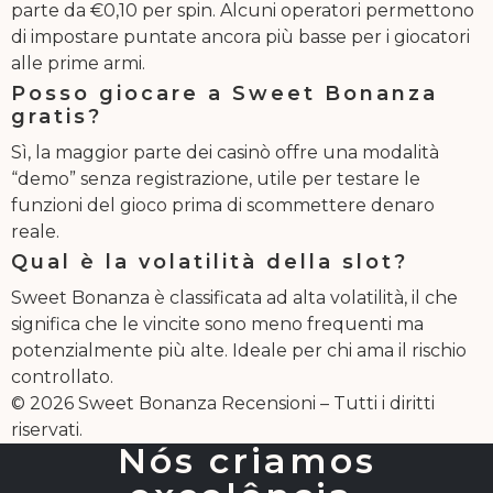
parte da €0,10 per spin. Alcuni operatori permettono
di impostare puntate ancora più basse per i giocatori
alle prime armi.
Posso giocare a Sweet Bonanza
gratis?
Sì, la maggior parte dei casinò offre una modalità
“demo” senza registrazione, utile per testare le
funzioni del gioco prima di scommettere denaro
reale.
Qual è la volatilità della slot?
Sweet Bonanza è classificata ad alta volatilità, il che
significa che le vincite sono meno frequenti ma
potenzialmente più alte. Ideale per chi ama il rischio
controllato.
© 2026 Sweet Bonanza Recensioni – Tutti i diritti
riservati.
Nós criamos