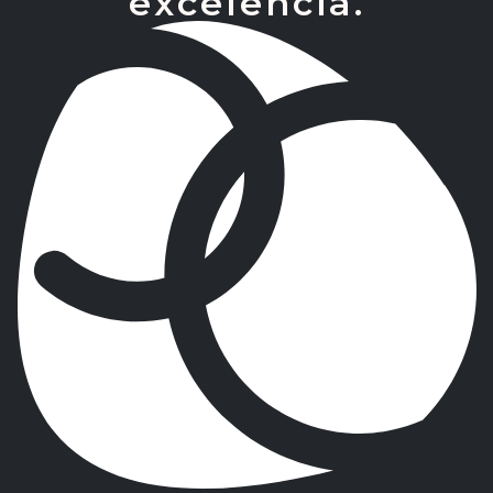
excelência.