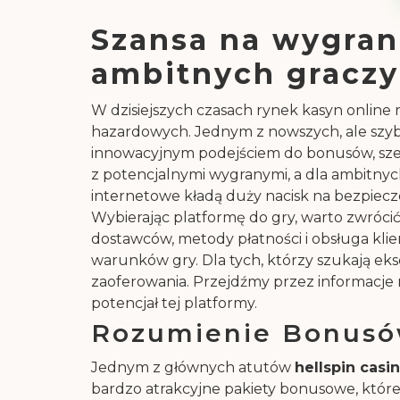
Szansa na wygraną
ambitnych graczy
W dzisiejszych czasach rynek kasyn online 
hazardowych. Jednym z nowszych, ale szyb
innowacyjnym podejściem do bonusów, szero
z potencjalnymi wygranymi, a dla ambitnyc
internetowe kładą duży nacisk na bezpiecz
Wybierając platformę do gry, warto zwróci
dostawców, metody płatności i obsługa klien
warunków gry. Dla tych, którzy szukają eksc
zaoferowania. Przejdźmy przez informacje 
potencjał tej platformy.
Rozumienie Bonusów
Jednym z głównych atutów
hellspin casi
bardzo atrakcyjne pakiety bonusowe, które 