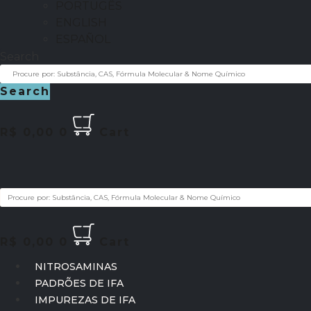
PORTUGÊS
ENGLISH
ESPAÑOL
Search
Search
R$
0,00
0
Cart
R$
0,00
0
Cart
NITROSAMINAS
PADRÕES DE IFA
IMPUREZAS DE IFA