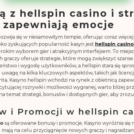
 z hellspin casino i str
 zapewniają emocje
rozwija się w niesamowitym tempie, oferując coraz więcej
ko zyskujących popularność kasyn jest
hellspin casino
kim wyborem gier i atrakcyjnym interfejsem. To miejsce
h graczy oferuje strategie, które mogą zwiększyć szans
eństwo i wygodę użytkowników, a hellspin stara się spr
ć uwagę na kilka kluczowych aspektów, takich jak licen
ta. Kasyno hellspin wchodzi na rynek z obietnicą zapewn
ytującej rozrywki i możliwości wygranej, warto bliżej prz
na temat strategii, bonusów i dostępnych gier, aby zroz
 i Promocji w hellspin ca
no
są oferowane bonusy i promocje. Kasyno wyróżnia się n
mają na celu przyciągnięcie nowych graczy i nagradzanie