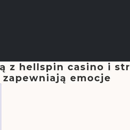
 z hellspin casino i str
 zapewniają emocje