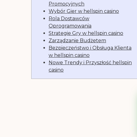
Promocyjnych
Wybór Gier w hellspin casino
Rola Dostawców
Oprogramowania
Strategie Gry w hellspin casino
Zarządzanie Budżetem
Bezpieczeństwo i Obsługa Klienta
w hellspin casino
Nowe Trendy i Przyszłość hellspin
casino