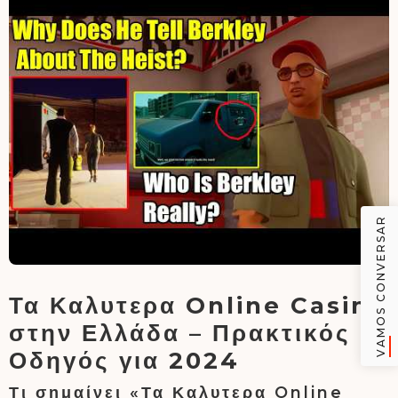
VAMOS CONVERSAR
Τα Καλυτερα Online Casino
στην Ελλάδα – Πρακτικός
Οδηγός για 2024
Τι σημαίνει «Τα Καλυτερα Online