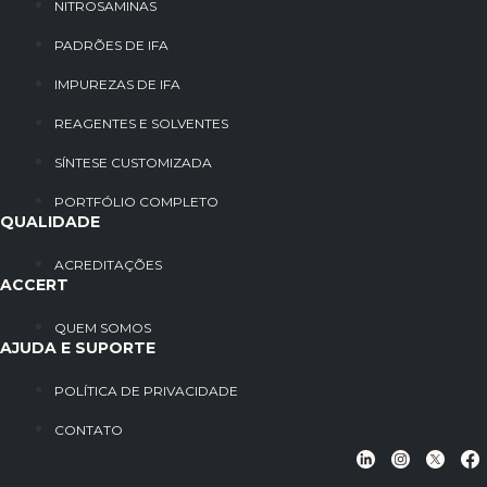
NITROSAMINAS
PADRÕES DE IFA
IMPUREZAS DE IFA
REAGENTES E SOLVENTES
SÍNTESE CUSTOMIZADA
PORTFÓLIO COMPLETO
QUALIDADE
ACREDITAÇÕES
ACCERT
QUEM SOMOS
AJUDA E SUPORTE
POLÍTICA DE PRIVACIDADE
CONTATO