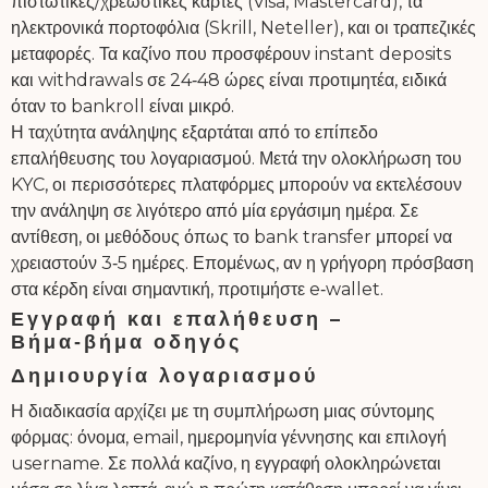
πιστωτικές/χρεωστικές κάρτες (Visa, Mastercard), τα
ηλεκτρονικά πορτοφόλια (Skrill, Neteller), και οι τραπεζικές
μεταφορές. Τα καζίνο που προσφέρουν instant deposits
και withdrawals σε 24‑48 ώρες είναι προτιμητέα, ειδικά
όταν το bankroll είναι μικρό.
Η ταχύτητα ανάληψης εξαρτάται από το επίπεδο
επαλήθευσης του λογαριασμού. Μετά την ολοκλήρωση του
KYC, οι περισσότερες πλατφόρμες μπορούν να εκτελέσουν
την ανάληψη σε λιγότερο από μία εργάσιμη ημέρα. Σε
αντίθεση, οι μεθόδους όπως το bank transfer μπορεί να
χρειαστούν 3‑5 ημέρες. Επομένως, αν η γρήγορη πρόσβαση
στα κέρδη είναι σημαντική, προτιμήστε e‑wallet.
Εγγραφή και επαλήθευση –
Βήμα‑βήμα οδηγός
Δημιουργία λογαριασμού
Η διαδικασία αρχίζει με τη συμπλήρωση μιας σύντομης
φόρμας: όνομα, email, ημερομηνία γέννησης και επιλογή
username. Σε πολλά καζίνο, η εγγραφή ολοκληρώνεται