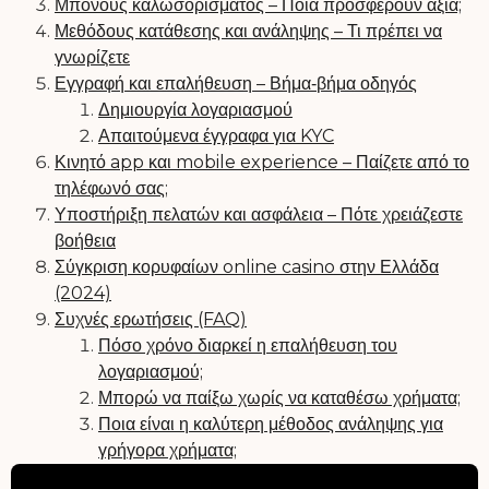
Μπόνους καλωσορίσματος – Ποια προσφέρουν αξία;
Μεθόδους κατάθεσης και ανάληψης – Τι πρέπει να
γνωρίζετε
Εγγραφή και επαλήθευση – Βήμα‑βήμα οδηγός
Δημιουργία λογαριασμού
Απαιτούμενα έγγραφα για KYC
Κινητό app και mobile experience – Παίζετε από το
τηλέφωνό σας;
Υποστήριξη πελατών και ασφάλεια – Πότε χρειάζεστε
βοήθεια
Σύγκριση κορυφαίων online casino στην Ελλάδα
(2024)
Συχνές ερωτήσεις (FAQ)
Πόσο χρόνο διαρκεί η επαλήθευση του
λογαριασμού;
Μπορώ να παίξω χωρίς να καταθέσω χρήματα;
Ποια είναι η καλύτερη μέθοδος ανάληψης για
γρήγορα χρήματα;