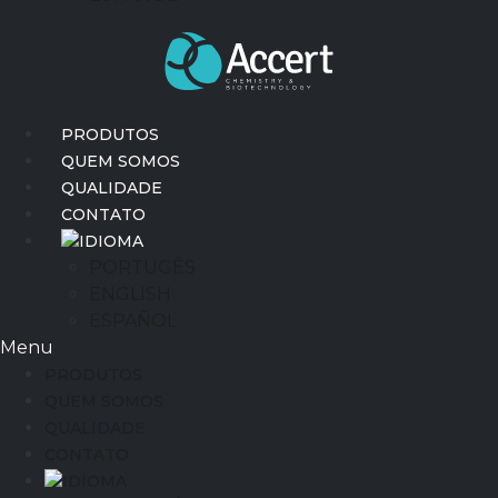
PRODUTOS
QUEM SOMOS
QUALIDADE
CONTATO
IDIOMA
PORTUGÊS
ENGLISH
ESPAÑOL
Menu
PRODUTOS
QUEM SOMOS
QUALIDADE
CONTATO
IDIOMA