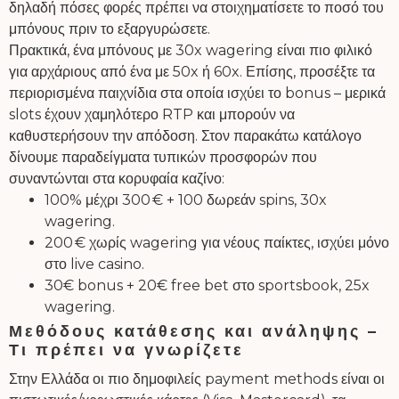
δηλαδή πόσες φορές πρέπει να στοιχηματίσετε το ποσό του
μπόνους πριν το εξαργυρώσετε.
Πρακτικά, ένα μπόνους με 30x wagering είναι πιο φιλικό
για αρχάριους από ένα με 50x ή 60x. Επίσης, προσέξτε τα
περιορισμένα παιχνίδια στα οποία ισχύει το bonus – μερικά
slots έχουν χαμηλότερο RTP και μπορούν να
καθυστερήσουν την απόδοση. Στον παρακάτω κατάλογο
δίνουμε παραδείγματα τυπικών προσφορών που
συναντώνται στα κορυφαία καζίνο:
100% μέχρι 300 € + 100 δωρεάν spins, 30x
wagering.
200 € χωρίς wagering για νέους παίκτες, ισχύει μόνο
στο live casino.
30€ bonus + 20€ free bet στο sportsbook, 25x
wagering.
Μεθόδους κατάθεσης και ανάληψης –
Τι πρέπει να γνωρίζετε
Στην Ελλάδα οι πιο δημοφιλείς payment methods είναι οι