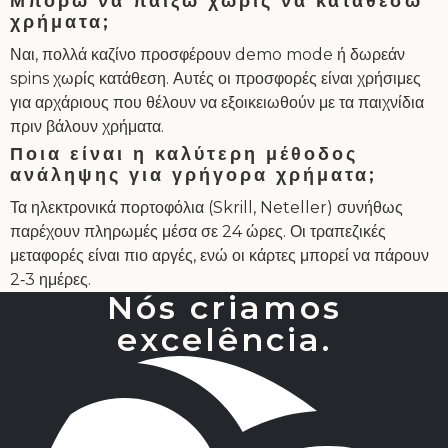
Μπορώ να παίξω χωρίς να καταθέσω
χρήματα;
Ναι, πολλά καζίνο προσφέρουν demo mode ή δωρεάν
spins χωρίς κατάθεση. Αυτές οι προσφορές είναι χρήσιμες
για αρχάριους που θέλουν να εξοικειωθούν με τα παιχνίδια
πριν βάλουν χρήματα.
Ποια είναι η καλύτερη μέθοδος
ανάληψης για γρήγορα χρήματα;
Τα ηλεκτρονικά πορτοφόλια (Skrill, Neteller) συνήθως
παρέχουν πληρωμές μέσα σε 24 ώρες. Οι τραπεζικές
μεταφορές είναι πιο αργές, ενώ οι κάρτες μπορεί να πάρουν
2‑3 ημέρες.
Nós criamos
excelência.