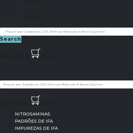
PORTUGÊS
ENGLISH
ESPAÑOL
Search
Search
R$
0,00
0
Cart
R$
0,00
0
Cart
NITROSAMINAS
PADRÕES DE IFA
IMPUREZAS DE IFA