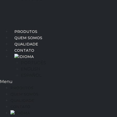
PRODUTOS
QUEM SOMOS
QUALIDADE
CONTATO
IDIOMA
PORTUGÊS
ENGLISH
ESPAÑOL
Menu
PRODUTOS
QUEM SOMOS
QUALIDADE
CONTATO
IDIOMA