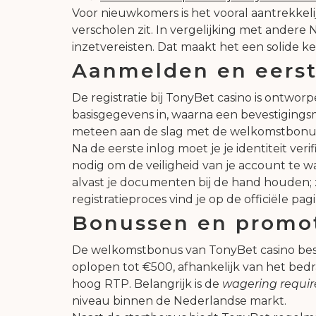
Voor nieuwkomers is het vooral aantrekkeli
verscholen zit. In vergelijking met andere
inzetvereisten. Dat maakt het een solide 
Aanmelden en eerst
De registratie bij TonyBet casino is ontwor
basisgegevens in, waarna een bevestigingsm
meteen aan de slag met de welkomstbonu
Na de eerste inlog moet je je identiteit ve
nodig om de veiligheid van je account te
alvast je documenten bij de hand houden; z
registratieproces vind je op de officiële pa
Bonussen en promoti
De welkomstbonus van TonyBet casino besta
oplopen tot €500, afhankelijk van het bedr
hoog RTP. Belangrijk is de
wagering requi
niveau binnen de Nederlandse markt.