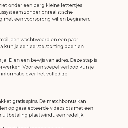
iet onder een berg kleine lettertjes
nussysteem zonder onrealistische
aag met een voorsprong willen beginnen.
 e‑mail, een wachtwoord en een paar
na kun je een eerste storting doen en
je ID en een bewijs van adres. Deze stap is
rwerken. Voor een soepel verloop kun je
 informatie over het volledige
kket gratis spins. De matchbonus kan
rden op geselecteerde videoslots met een
uitbetaling plaatsvindt, een redelijk