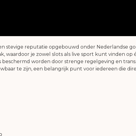
een stevige reputatie opgebouwd onder Nederlandse gok
waardoor je zowel slots als live sport kunt vinden op 
ers beschermd worden door strenge regelgeving en tran
baar te zijn, een belangrijk punt voor iedereen die d
o