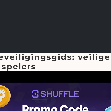
veiligingsgids: veilig
 spelers