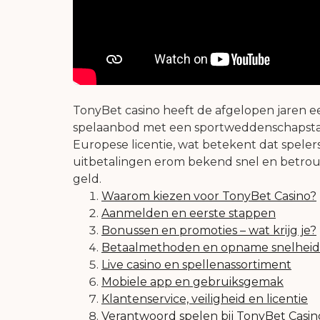
TonyBet casino heeft de afgelopen jaren 
spelaanbod met een sportweddenschapstak, 
Europese licentie, wat betekent dat spel
uitbetalingen erom bekend snel en betrouw
geld.
Waarom kiezen voor TonyBet Casino?
Aanmelden en eerste stappen
Bonussen en promoties – wat krijg je?
Betaalmethoden en opname snelheid
Live casino en spellenassortiment
Mobiele app en gebruiksgemak
Klantenservice, veiligheid en licentie
Verantwoord spelen bij TonyBet Casin