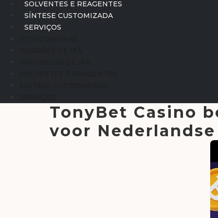
SOLVENTES E REAGENTES
SÍNTESE CUSTOMIZADA
SERVIÇOS
NITROSAMINAS
PADRÕES DE IFA
IMPUREZAS DE IFA
SOLVENTES E REAGENTES
SÍNTESE CUSTOMIZADA
SERVIÇOS
TonyBet Casino be
voor Nederlandse