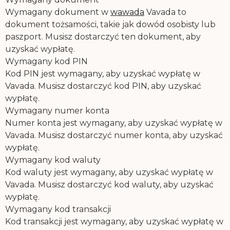
Wymagany dokument w
wawada
Vavada to
dokument tożsamości, takie jak dowód osobisty lub
paszport. Musisz dostarczyć ten dokument, aby
uzyskać wypłatę.
Wymagany kod PIN
Kod PIN jest wymagany, aby uzyskać wypłatę w
Vavada. Musisz dostarczyć kod PIN, aby uzyskać
wypłatę.
Wymagany numer konta
Numer konta jest wymagany, aby uzyskać wypłatę w
Vavada. Musisz dostarczyć numer konta, aby uzyskać
wypłatę.
Wymagany kod waluty
Kod waluty jest wymagany, aby uzyskać wypłatę w
Vavada. Musisz dostarczyć kod waluty, aby uzyskać
wypłatę.
Wymagany kod transakcji
Kod transakcji jest wymagany, aby uzyskać wypłatę w