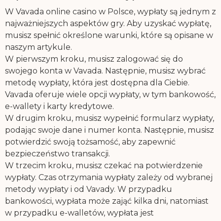
W Vavada online casino w Polsce, wypłaty są jednym z
najważniejszych aspektów gry. Aby uzyskać wypłatę,
musisz spełnić określone warunki, które są opisane w
naszym artykule.
W pierwszym kroku, musisz zalogować się do
swojego konta w Vavada. Następnie, musisz wybrać
metodę wypłaty, która jest dostępna dla Ciebie.
Vavada oferuje wiele opcji wypłaty, w tym bankowość,
e-wallety i karty kredytowe.
W drugim kroku, musisz wypełnić formularz wypłaty,
podając swoje dane i numer konta. Następnie, musisz
potwierdzić swoją tożsamość, aby zapewnić
bezpieczeństwo transakcji.
W trzecim kroku, musisz czekać na potwierdzenie
wypłaty. Czas otrzymania wypłaty zależy od wybranej
metody wypłaty i od Vavady. W przypadku
bankowości, wypłata może zająć kilka dni, natomiast
w przypadku e-walletów, wypłata jest