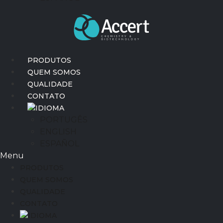
PRODUTOS
QUEM SOMOS
QUALIDADE
CONTATO
IDIOMA
PORTUGÊS
ENGLISH
ESPAÑOL
Menu
PRODUTOS
QUEM SOMOS
QUALIDADE
CONTATO
IDIOMA