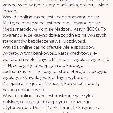
kasynowych, w tym rulety, blackjacka, pokeru i wiele
innych.
Wavada online casino jest licencjonowane przez
Maltę, co oznacza, że jest ono regulowane przez
Międzynarodową Komisję Nadzoru Kasyn (ICGC). To
gwarantuje, że kasyno działa zgodnie z najwyższych
standardów bezpieczeństwa i uczciwości.
Wavada online casino oferuje wiele sposobów
wypłaty, w tym bankowość, kartą kredytową, e-
walletami i wiele innych. Minimalna wypłata wynosi 10
PLN, co czyni je dostępnym dla każdego.
Jeśli szukasz online kasyna, które oferuje atrakcyjne
wypłaty, to Vavada jest idealnym wyborem.
Zarejestruj się już dziś i zacznij korzystać z oferty
Vavada online casino!
Wavada online casino jest dostępne w języku
polskim, co czyni je dostępnym dla każdego
użytkownika z Polski. Dzięki temu, że kasyno jest