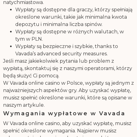
natychmiastowa.
Wypłaty są dostępne dla graczy, którzy spełniają
określone warunki, takie jak minimalna kwota
depozytu i minimalna liczba spinów.
Wypłaty są dostępne w różnych walutach, w
tym w PLN.
Wypłaty są bezpieczne i szybkie, thanks to
Vavada’s advanced security measures.
Jeśli masz jakiekolwiek pytania lub problem z
wypłatą, skontaktuj się z naszymi operatorami, którzy
będą służyć Ci pomocą.
W Vavada online casino w Polsce, wypłaty są jednym z
najważniejszych aspektów gry. Aby uzyskać wypłatę,
musisz spełnić określone warunki, które są opisane w
naszym artykule.
Wymagania wypłatowe w Vavada
W Vavada online casino, aby uzyskać wypłatę, musisz
spełnić określone wymagania. Najpierw musisz