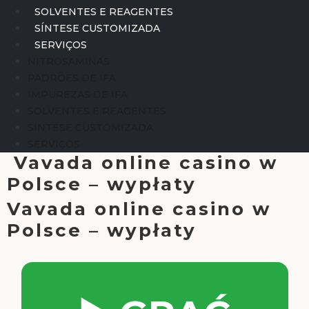
SOLVENTES E REAGENTES
SÍNTESE CUSTOMIZADA
SERVIÇOS
NITROSAMINAS
PADRÕES DE IFA
IMPUREZAS DE IFA
SOLVENTES E REAGENTES
SÍNTESE CUSTOMIZADA
SERVIÇOS
Vavada online casino w
Polsce – wypłaty
Vavada online casino w
Polsce – wypłaty