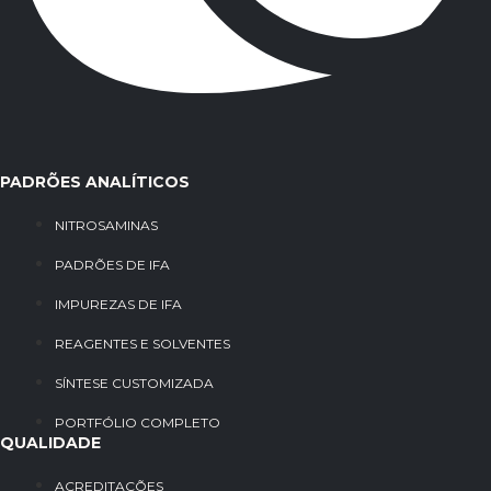
PADRÕES ANALÍTICOS
NITROSAMINAS
PADRÕES DE IFA
IMPUREZAS DE IFA
REAGENTES E SOLVENTES
SÍNTESE CUSTOMIZADA
PORTFÓLIO COMPLETO
QUALIDADE
ACREDITAÇÕES