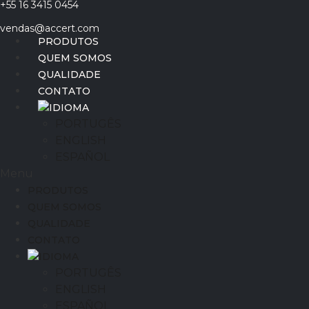
+55 16 3415 0454
Ir
para
vendas@accert.com
o
PRODUTOS
conteúdo
QUEM SOMOS
QUALIDADE
CONTATO
IDIOMA
PORTUGÊS
ENGLISH
ESPAÑOL
Menu
PRODUTOS
QUEM SOMOS
QUALIDADE
CONTATO
IDIOMA
PORTUGÊS
ENGLISH
ESPAÑOL