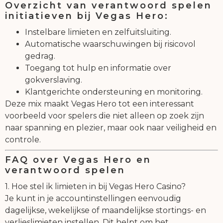
Overzicht van verantwoord spelen
initiatieven bij Vegas Hero:
Instelbare limieten en zelfuitsluiting.
Automatische waarschuwingen bij risicovol
gedrag.
Toegang tot hulp en informatie over
gokverslaving.
Klantgerichte ondersteuning en monitoring.
Deze mix maakt Vegas Hero tot een interessant
voorbeeld voor spelers die niet alleen op zoek zijn
naar spanning en plezier, maar ook naar veiligheid en
controle.
FAQ over Vegas Hero en
verantwoord spelen
1. Hoe stel ik limieten in bij Vegas Hero Casino?
Je kunt in je accountinstellingen eenvoudig
dagelijkse, wekelijkse of maandelijkse stortings- en
verlieslimieten instellen. Dit helpt om het