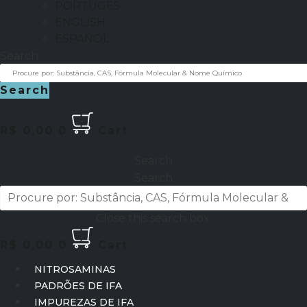
PORTUGÊS
ENGLISH
ESPAÑOL
Search
Search
R$
0,00
0
Cart
Search
Search
Close this search box.
R$
0,00
0
Cart
NITROSAMINAS
PADRÕES DE IFA
IMPUREZAS DE IFA