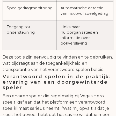
Speelgedragmonitoring
Automatische detectie
van risicovol speelgedrag
Toegang tot
Links naar
ondersteuning
hulporganisaties en
informatie over
gokverslaving
Deze tools zijn eenvoudig te vinden en te gebruiken,
wat bijdraagt aan de toegankelijkheid en
transparantie van het verantwoord spelen beleid.
Verantwoord spelen in de praktijk:
ervaring van een doorgewinterde
speler
Een ervaren speler die regelmatig bij Vegas Hero
speelt, gaf aan dat het platform een verantwoord
speelklimaat serieus neemt. “Wat mij opvalt is dat je
nooit het gevoel hebt dat het casino wil dat je meer