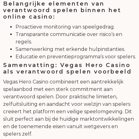
Belangrijke elementen van
verantwoord spelen binnen het
online casino:
Proactieve monitoring van speelgedrag.
Transparante communicatie over risico’s en
regels.
Samenwerking met erkende hulpinstanties.
Educatie en preventieprogramma’s voor spelers.
Samenvatting: Vegas Hero Casino
als verantwoord spelen voorbeeld
Vegas Hero Casino combineert een aantrekkelijk
spelaanbod met een sterk commitment aan
verantwoord spelen. Door praktische limieten,
zelfuitsluiting en aandacht voor welzijn van spelers
creëert het platform een veilige speelomgeving. Dit
sluit perfect aan bij de huidige marktontwikkelingen
en de toenemende eisen vanuit wetgevers en
spelers zelf.