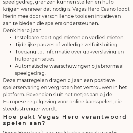
speelgedrag, grenzen kunnen stellen en hulp
krijgen wanneer dat nodig is. Vegas Hero Casino loopt
hierin mee door verschillende tools en initiatieven
aan te bieden die spelers ondersteunen.
Denk hierbij aan:
Instelbare stortingslimieten en verlieslimieten.
Tijdelijke pauzes of volledige zelfuitsluiting.
Toegang tot informatie over gokverslaving en
hulporganisaties.
Automatische waarschuwingen bij abnormaal
speelgedrag.
Deze maatregelen dragen bij aan een positieve
spelerservaring en vergroten het vertrouwen in het
platform. Bovendien sluit het netjes aan bij de
Europese regelgeving voor online kansspelen, die
steeds strenger wordt.
Hoe pakt Vegas Hero verantwoord
spelen aan?
Vegas Hero heeft een praktische aanpak waarbij