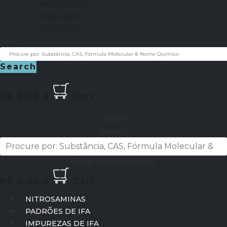
PORTUGÊS
ENGLISH
ESPAÑOL
Search
Search
R$
0,00
0
Cart
Search
Search
Close this search box.
R$
0,00
0
Cart
NITROSAMINAS
PADRÕES DE IFA
IMPUREZAS DE IFA