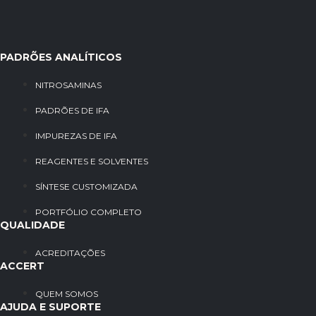
PADRÕES ANALÍTICOS
NITROSAMINAS
PADRÕES DE IFA
IMPUREZAS DE IFA
REAGENTES E SOLVENTES
SÍNTESE CUSTOMIZADA
PORTFÓLIO COMPLETO
QUALIDADE
ACREDITAÇÕES
ACCERT
QUEM SOMOS
AJUDA E SUPORTE