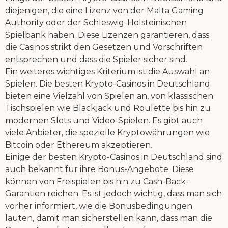
diejenigen, die eine Lizenz von der Malta Gaming
Authority oder der Schleswig-Holsteinischen
Spielbank haben. Diese Lizenzen garantieren, dass
die Casinos strikt den Gesetzen und Vorschriften
entsprechen und dass die Spieler sicher sind.
Ein weiteres wichtiges Kriterium ist die Auswahl an
Spielen. Die besten Krypto-Casinos in Deutschland
bieten eine Vielzahl von Spielen an, von klassischen
Tischspielen wie Blackjack und Roulette bis hin zu
modernen Slots und Video-Spielen. Es gibt auch
viele Anbieter, die spezielle Kryptowährungen wie
Bitcoin oder Ethereum akzeptieren.
Einige der besten Krypto-Casinos in Deutschland sind
auch bekannt für ihre Bonus-Angebote. Diese
können von Freispielen bis hin zu Cash-Back-
Garantien reichen. Es ist jedoch wichtig, dass man sich
vorher informiert, wie die Bonusbedingungen
lauten, damit man sicherstellen kann, dass man die