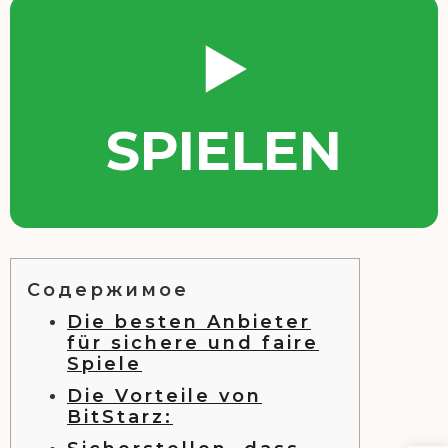
▶️
SPIELEN
Содержимое
Die besten Anbieter
für sichere und faire
Spiele
Die Vorteile von
BitStarz: