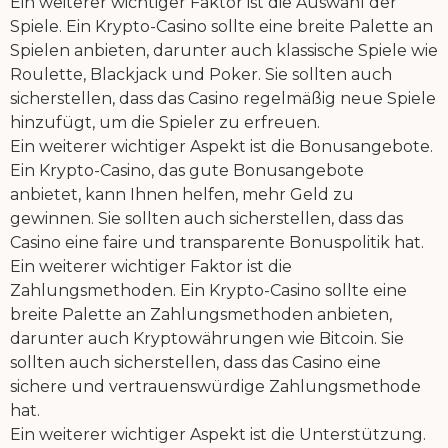
Ein weiterer wichtiger Faktor ist die Auswahl der
Spiele. Ein Krypto-Casino sollte eine breite Palette an
Spielen anbieten, darunter auch klassische Spiele wie
Roulette, Blackjack und Poker. Sie sollten auch
sicherstellen, dass das Casino regelmäßig neue Spiele
hinzufügt, um die Spieler zu erfreuen.
Ein weiterer wichtiger Aspekt ist die Bonusangebote.
Ein Krypto-Casino, das gute Bonusangebote
anbietet, kann Ihnen helfen, mehr Geld zu
gewinnen. Sie sollten auch sicherstellen, dass das
Casino eine faire und transparente Bonuspolitik hat.
Ein weiterer wichtiger Faktor ist die
Zahlungsmethoden. Ein Krypto-Casino sollte eine
breite Palette an Zahlungsmethoden anbieten,
darunter auch Kryptowährungen wie Bitcoin. Sie
sollten auch sicherstellen, dass das Casino eine
sichere und vertrauenswürdige Zahlungsmethode
hat.
Ein weiterer wichtiger Aspekt ist die Unterstützung.