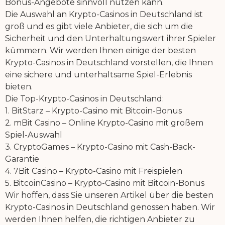
Bonus-Angebote sinnvoll nutzen kann.
Die Auswahl an Krypto-Casinos in Deutschland ist
groß und es gibt viele Anbieter, die sich um die
Sicherheit und den Unterhaltungswert ihrer Spieler
kümmern. Wir werden Ihnen einige der besten
Krypto-Casinos in Deutschland vorstellen, die Ihnen
eine sichere und unterhaltsame Spiel-Erlebnis
bieten.
Die Top-Krypto-Casinos in Deutschland:
1. BitStarz – Krypto-Casino mit Bitcoin-Bonus
2. mBit Casino – Online Krypto-Casino mit großem
Spiel-Auswahl
3. CryptoGames – Krypto-Casino mit Cash-Back-
Garantie
4. 7Bit Casino – Krypto-Casino mit Freispielen
5. BitcoinCasino – Krypto-Casino mit Bitcoin-Bonus
Wir hoffen, dass Sie unseren Artikel über die besten
Krypto-Casinos in Deutschland genossen haben. Wir
werden Ihnen helfen, die richtigen Anbieter zu