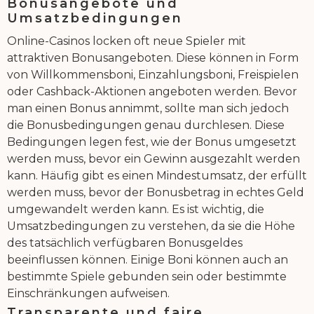
Bonusangebote und
Umsatzbedingungen
Online-Casinos locken oft neue Spieler mit
attraktiven Bonusangeboten. Diese können in Form
von Willkommensboni, Einzahlungsboni, Freispielen
oder Cashback-Aktionen angeboten werden. Bevor
man einen Bonus annimmt, sollte man sich jedoch
die Bonusbedingungen genau durchlesen. Diese
Bedingungen legen fest, wie der Bonus umgesetzt
werden muss, bevor ein Gewinn ausgezahlt werden
kann. Häufig gibt es einen Mindestumsatz, der erfüllt
werden muss, bevor der Bonusbetrag in echtes Geld
umgewandelt werden kann. Es ist wichtig, die
Umsatzbedingungen zu verstehen, da sie die Höhe
des tatsächlich verfügbaren Bonusgeldes
beeinflussen können. Einige Boni können auch an
bestimmte Spiele gebunden sein oder bestimmte
Einschränkungen aufweisen.
Transparente und faire