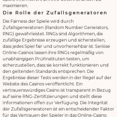
maximieren.
Die Rolle der Zufallsgeneratoren
Die Fairness der Spiele wird durch
Zufallsgeneratoren (Random Number Generators,
RNG) gewährleistet. RNGs sind Algorithmen, die
zufällige Ergebnisse erzeugen und sicherstellen,
dass jedes Spiel fair und unvorhersehbar ist. Seriöse
Online-Casinos lassen ihre RNGs regelmäßig von
unabhängigen Prüfinstituten testen, um
sicherzustellen, dass sie korrekt funktionieren und
den geltenden Standards entsprechen. Die
Ergebnisse dieser Tests werden in der Regel auf der
Website des Casinos veröffentlicht. Ein
vertrauenswürdiges Casino ist transparent in Bezug
auf seine RNG-Zertifizierungen und stellt diese
Informationen offen zur Verfügung. Die Integrität
der Zufallsgeneratoren ist ein entscheidender Faktor
für das Vertrauen der Spieler in das Online-Casino.