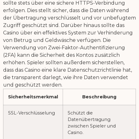
sollte stets über eine sichere HTTPS-Verbindung
erfolgen. Dies stellt sicher, dass die Daten während
der Übertragung verschlüsselt und vor unbefugtem
Zugriff geschützt sind. Darüber hinaus sollte das
Casino über ein effektives System zur Verhinderung
von Betrug und Geldwäsche verfügen. Die
Verwendung von Zwei-Faktor-Authentifizierung
(2FA) kann die Sicherheit des Kontos zusätzlich
erhöhen. Spieler sollten außerdem sicherstellen,
dass das Casino eine klare Datenschutzrichtlinie hat,
die transparent darlegt, wie ihre Daten verwendet
und geschützt werden.
Sicherheitsmerkmal
Beschreibung
SSL-Verschlüsselung
Schützt die
Datenübertragung
zwischen Spieler und
Casino.