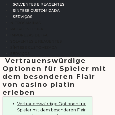
SOLVENTES E REAGENTES
SÍNTESE CUSTOMIZADA
SERVIÇOS
NITROSAMINAS
PADRÕES DE IFA
IMPUREZAS DE IFA
SOLVENTES E REAGENTES
SÍNTESE CUSTOMIZADA
SERVIÇOS
Vertrauenswürdige
Optionen für Spieler mit
dem besonderen Flair
von casino platin
erleben
Vertrauenswürdige Optionen für
Spieler mit dem besonderen Flair