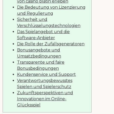
von casino platin erleben
Die Bedeutung von Lizenzierung
und Regulierung
Sicherheit und
Verschlüsselungstechnologien
Das Spielangebot und die
Software-Anbieter
Die Rolle der Zufallsgeneratoren
Bonusangebote und
Umsatzbedingungen
Transparente und faire
Bonusbedingungen
Kundenservice und Support
Verantwortungsbewusstes
Spielen und Spielerschutz
Zukunftsperspektiven und
Innovationen im Online-
Glücksspiel