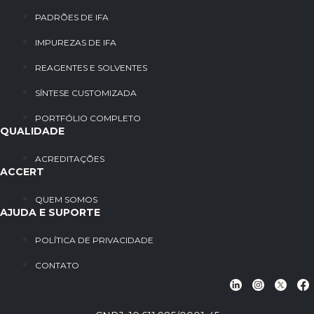
PADRÕES DE IFA
IMPUREZAS DE IFA
REAGENTES E SOLVENTES
SÍNTESE CUSTOMIZADA
PORTFÓLIO COMPLETO
QUALIDADE
ACREDITAÇÕES
ACCERT
QUEM SOMOS
AJUDA E SUPORTE
POLÍTICA DE PRIVACIDADE
CONTATO