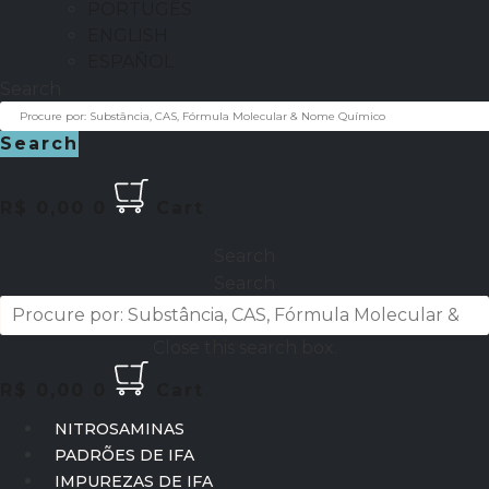
PORTUGÊS
ENGLISH
ESPAÑOL
Search
Search
R$
0,00
0
Cart
Search
Search
Close this search box.
R$
0,00
0
Cart
NITROSAMINAS
PADRÕES DE IFA
IMPUREZAS DE IFA