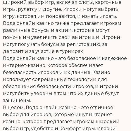
широкий выбор игр, включая слоты, карточные
игры, рулетку и другие. Игроки могут выбрать
игру, которая им понравится, и начать играть.
Вода онлайн казино также предлагает игрокам
различные бонусы и акции, которые могут
помочь им увеличить свои выигрыши. Игроки
могут получать бонусы за регистрацию, за
депозит и за участие в турнирах.
Вода онлайн казино – это безопасное и надежное
интернет-казино, которое обеспечивает
безопасность игроков и их данные. Казино
использует современные технологии для
обеспечения безопасности игроков, и игроки
могут быть уверены в том, что их данные будут
защищены.
В целом, Вода онлайн казино – это отличное
выбор для игроков, которые ищут интернет-
казино, которое предлагает игрокам широкий
выбор игр, удобство и комфорт игры. Игроки