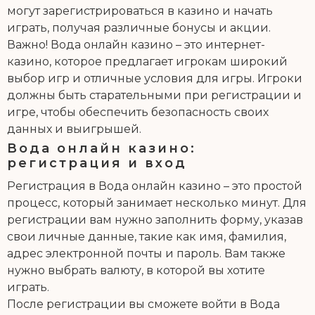
могут зарегистрироваться в казино и начать
играть, получая различные бонусы и акции.
Важно! Вода онлайн казино – это интернет-
казино, которое предлагает игрокам широкий
выбор игр и отличные условия для игры. Игроки
должны быть старательными при регистрации и
игре, чтобы обеспечить безопасность своих
данных и выигрышей.
Вода онлайн казино:
регистрация и вход
Регистрация в Вода онлайн казино – это простой
процесс, который занимает несколько минут. Для
регистрации вам нужно заполнить форму, указав
свои личные данные, такие как имя, фамилия,
адрес электронной почты и пароль. Вам также
нужно выбрать валюту, в которой вы хотите
играть.
После регистрации вы сможете войти в Вода