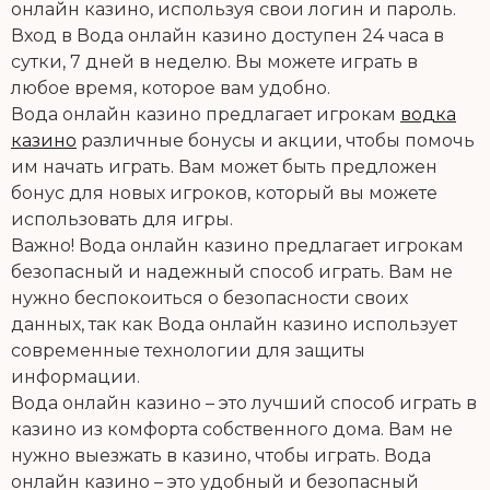
онлайн казино, используя свои логин и пароль.
Вход в Вода онлайн казино доступен 24 часа в
сутки, 7 дней в неделю. Вы можете играть в
любое время, которое вам удобно.
Вода онлайн казино предлагает игрокам
водка
казино
различные бонусы и акции, чтобы помочь
им начать играть. Вам может быть предложен
бонус для новых игроков, который вы можете
использовать для игры.
Важно! Вода онлайн казино предлагает игрокам
безопасный и надежный способ играть. Вам не
нужно беспокоиться о безопасности своих
данных, так как Вода онлайн казино использует
современные технологии для защиты
информации.
Вода онлайн казино – это лучший способ играть в
казино из комфорта собственного дома. Вам не
нужно выезжать в казино, чтобы играть. Вода
онлайн казино – это удобный и безопасный