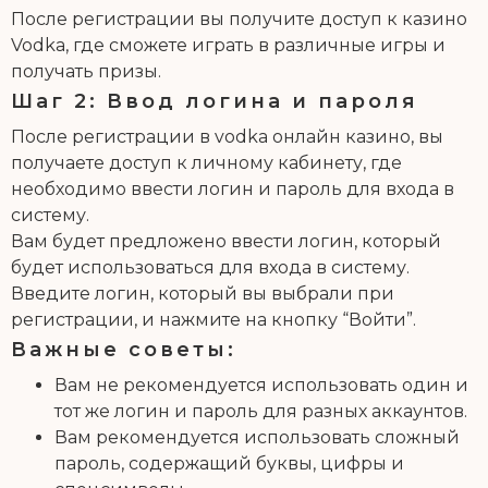
После регистрации вы получите доступ к казино
Vodka, где сможете играть в различные игры и
получать призы.
Шаг 2: Ввод логина и пароля
После регистрации в vodka онлайн казино, вы
получаете доступ к личному кабинету, где
необходимо ввести логин и пароль для входа в
систему.
Вам будет предложено ввести логин, который
будет использоваться для входа в систему.
Введите логин, который вы выбрали при
регистрации, и нажмите на кнопку “Войти”.
Важные советы:
Вам не рекомендуется использовать один и
тот же логин и пароль для разных аккаунтов.
Вам рекомендуется использовать сложный
пароль, содержащий буквы, цифры и