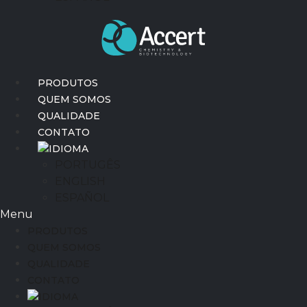
PRODUTOS
QUEM SOMOS
QUALIDADE
CONTATO
IDIOMA
PORTUGÊS
ENGLISH
ESPAÑOL
Menu
PRODUTOS
QUEM SOMOS
QUALIDADE
CONTATO
IDIOMA