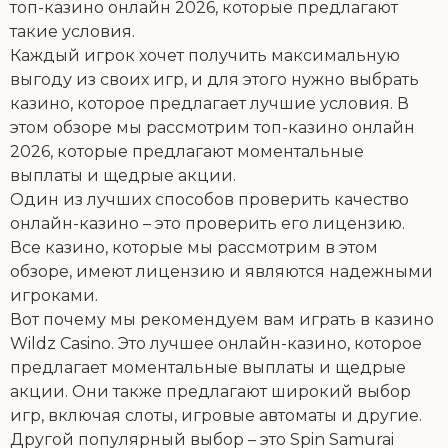
топ-казино онлайн 2026, которые предлагают
такие условия.
Каждый игрок хочет получить максимальную
выгоду из своих игр, и для этого нужно выбрать
казино, которое предлагает лучшие условия. В
этом обзоре мы рассмотрим топ-казино онлайн
2026, которые предлагают моментальные
выплаты и щедрые акции.
Один из лучших способов проверить качество
онлайн-казино – это проверить его лицензию.
Все казино, которые мы рассмотрим в этом
обзоре, имеют лицензию и являются надежными
игроками.
Вот почему мы рекомендуем вам играть в казино
Wildz Casino. Это лучшее онлайн-казино, которое
предлагает моментальные выплаты и щедрые
акции. Они также предлагают широкий выбор
игр, включая слоты, игровые автоматы и другие.
Другой популярный выбор – это Spin Samurai