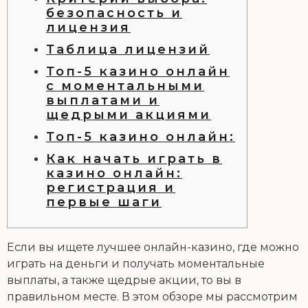
безопасность и
лицензия
Таблица лицензий
Топ-5 казино онлайн
с моментальными
выплатами и
щедрыми акциями
Топ-5 казино онлайн:
Как начать играть в
казино онлайн:
регистрация и
первые шаги
Если вы ищете лучшее онлайн-казино, где можно
играть на деньги и получать моментальные
выплаты, а также щедрые акции, то вы в
правильном месте. В этом обзоре мы рассмотрим