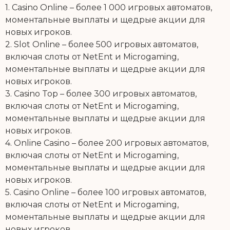
1. Casino Online – более 1 000 игровых автоматов,
моментальные выплаты и щедрые акции для
новых игроков.
2. Slot Online – более 500 игровых автоматов,
включая слоты от NetEnt и Microgaming,
моментальные выплаты и щедрые акции для
новых игроков.
3. Casino Top – более 300 игровых автоматов,
включая слоты от NetEnt и Microgaming,
моментальные выплаты и щедрые акции для
новых игроков.
4. Online Casino – более 200 игровых автоматов,
включая слоты от NetEnt и Microgaming,
моментальные выплаты и щедрые акции для
новых игроков.
5. Casino Online – более 100 игровых автоматов,
включая слоты от NetEnt и Microgaming,
моментальные выплаты и щедрые акции для
новых игроков.