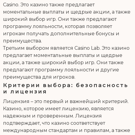
Casino. Это казино также предлагает
моментальные выплаты и щедрые акции, а также
широкий выбор игр. Они также предлагают
программу лояльности, которая позволяет
игрокам получать дополнительные бонусы и
преимущества.
Третьим выбором является Casino Lab. Это казино
предлагает моментальные выплаты и щедрые
акции, а также широкий выбор игр. Они также
предлагают программу лояльности и другие
преимущества для игроков.
Критерии выбора: безопасность
и лицензия
Лицензия – это первый и важнейший критерий.
Казино, которое имеет лицензию, является
надежным и проверенным. Лицензия
подтверждает, что казино соответствует
международным стандартам и правилам, а также