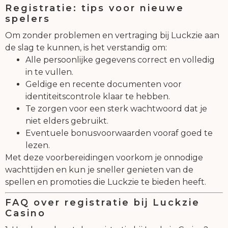
Registratie: tips voor nieuwe
spelers
Om zonder problemen en vertraging bij Luckzie aan
de slag te kunnen, is het verstandig om:
Alle persoonlijke gegevens correct en volledig
in te vullen.
Geldige en recente documenten voor
identiteitscontrole klaar te hebben.
Te zorgen voor een sterk wachtwoord dat je
niet elders gebruikt.
Eventuele bonusvoorwaarden vooraf goed te
lezen.
Met deze voorbereidingen voorkom je onnodige
wachttijden en kun je sneller genieten van de
spellen en promoties die Luckzie te bieden heeft.
FAQ over registratie bij Luckzie
Casino