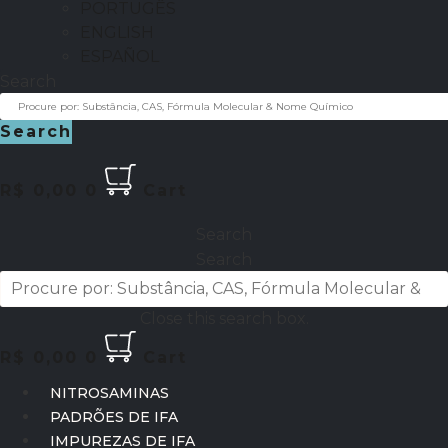
PORTUGÊS
ENGLISH
ESPAÑOL
Search
Search
R$
0,00
0
Cart
Search
Search
Close this search box.
R$
0,00
0
Cart
NITROSAMINAS
PADRÕES DE IFA
IMPUREZAS DE IFA