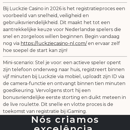
Bij Luckzie Casino in 2026 is het registratieproces een
voorbeeld van snelheid, veiligheid en
gebruiksvriendelijkheid. Dit maakt het tot een
aantrekkelijke keuze voor Nederlandse spelers die
snel en zorgeloos willen beginnen. Begin vandaag
nog via
https://luckziecasino-nl.com/
en ervaar zelf
hoe soepel de start kan zijn!
Mini-scenario: Stel je voor: een actieve speler opent
zijn telefoon onderweg naar huis, registreert binnen
vijf minuten bij Luckzie via mobiel, uploadt zijn ID via
de camera-functie en ontvangt binnen tien minuten
goedkeuring. Vervolgens stort hij een
bonusvriendelijke eerste storting en duikt meteen in
de live roulette. Dit snelle en vlotte proces is de
toekomst van registratie bij iGaming.
Nós criamos
excelência.