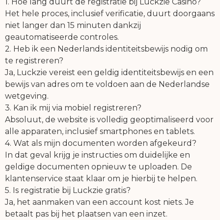
1. Hoe lang duurt de registratie bij Luckzie Casino?
Het hele proces, inclusief verificatie, duurt doorgaans
niet langer dan 15 minuten dankzij
geautomatiseerde controles.
2. Heb ik een Nederlands identiteitsbewijs nodig om
te registreren?
Ja, Luckzie vereist een geldig identiteitsbewijs en een
bewijs van adres om te voldoen aan de Nederlandse
wetgeving.
3. Kan ik mij via mobiel registreren?
Absoluut, de website is volledig geoptimaliseerd voor
alle apparaten, inclusief smartphones en tablets.
4. Wat als mijn documenten worden afgekeurd?
In dat geval krijg je instructies om duidelijke en
geldige documenten opnieuw te uploaden. De
klantenservice staat klaar om je hierbij te helpen.
5. Is registratie bij Luckzie gratis?
Ja, het aanmaken van een account kost niets. Je
betaalt pas bij het plaatsen van een inzet.