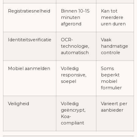
Registratiesnelheid
Binnen 10-15
Kan tot
minuten
meerdere
afgerond
uren duren
Identiteitsverificatie
OCR-
Vaak
technologie,
handmatige
automatisch
controle
Mobiel aanmelden
Volledig
Soms
responsive,
beperkt
soepel
mobiel
formulier
Veiligheid
Volledig
Varieert per
geëncrypt,
aanbieder
Koa-
compliant