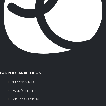
PADRÕES ANALÍTICOS
NITROSAMINAS
PADRÕES DE IFA
IMPUREZAS DE IFA