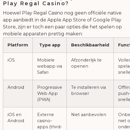
Play Regal Casino?
Hoewel Play Regal Casino nog geen officiële native
app aanbiedt in de Apple App Store of Google Play
Store, zijn er toch een paar opties die het spelen op
mobiele apparaten prettig maken:
Platform
Type app
Beschikbaarheid
Funct
iOS
Mobiele
Afzonderlijk te
Volle
webapp via
openen
spela
Safari
snell
Android
Progressive
Te installeren via
Offlin
Web App
browser
push-
(PWA)
snell
iOS en
Externe
Niet aanbevolen
Onbe
Android
casino-
niet o
apps (third-
onde