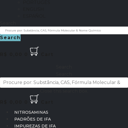
PORTUGÊS
ENGLISH
ESPAÑOL
Search
Search
R$
0,00
0
Cart
Search
Search
Close this search box.
R$
0,00
0
Cart
NITROSAMINAS
PADRÕES DE IFA
IMPUREZAS DE IFA