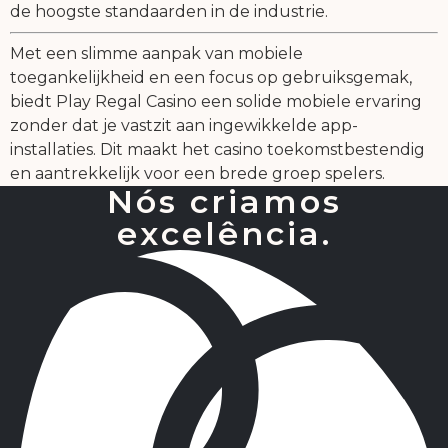
de hoogste standaarden in de industrie.
Met een slimme aanpak van mobiele
toegankelijkheid en een focus op gebruiksgemak,
biedt Play Regal Casino een solide mobiele ervaring
zonder dat je vastzit aan ingewikkelde app-
installaties. Dit maakt het casino toekomstbestendig
en aantrekkelijk voor een brede groep spelers.
Nós criamos
excelência.