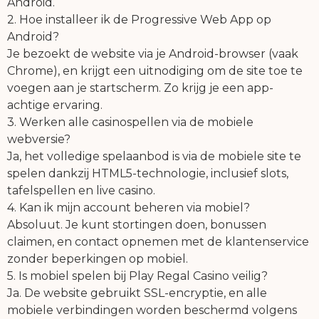
Android.
2. Hoe installeer ik de Progressive Web App op
Android?
Je bezoekt de website via je Android-browser (vaak
Chrome), en krijgt een uitnodiging om de site toe te
voegen aan je startscherm. Zo krijg je een app-
achtige ervaring.
3. Werken alle casinospellen via de mobiele
webversie?
Ja, het volledige spelaanbod is via de mobiele site te
spelen dankzij HTML5-technologie, inclusief slots,
tafelspellen en live casino.
4. Kan ik mijn account beheren via mobiel?
Absoluut. Je kunt stortingen doen, bonussen
claimen, en contact opnemen met de klantenservice
zonder beperkingen op mobiel.
5. Is mobiel spelen bij Play Regal Casino veilig?
Ja. De website gebruikt SSL-encryptie, en alle
mobiele verbindingen worden beschermd volgens