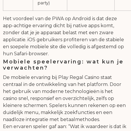
party)
Het voordeel van de PWA op Android is dat deze
app-achtige ervaring dicht bij native apps komt,
zonder dat je je apparaat belast met een zware
applicatie. iOS gebruikers profiteren van de stabiele
en soepele mobiele site die volledig is afgestemd op
hun Safari-browser.
Mobiele speelervaring: wat kun je
verwachten?
De mobiele ervaring bij Play Regal Casino staat
centraal in de ontwikkeling van het platform. Door
het gebruik van moderne technologieën is het
casino snel, responsief en overzichtelijk, zelfs op
kleinere schermen. Spelers kunnen rekenen op een
duidelijk menu, makkelijk zoekfuncties en een
naadloze integratie met betaalmethodes.
Een ervaren speler gaf aan: “Wat ik waardeer is dat ik