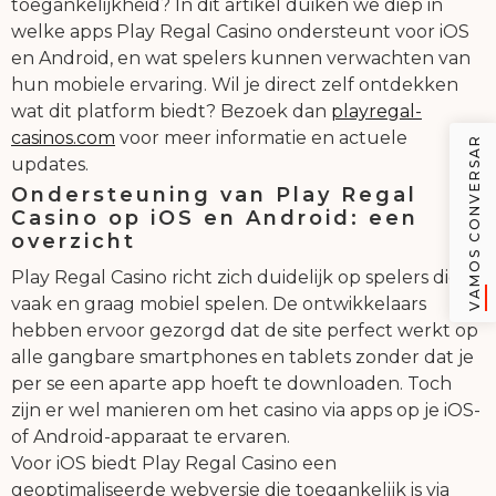
toegankelijkheid? In dit artikel duiken we diep in
welke apps Play Regal Casino ondersteunt voor iOS
en Android, en wat spelers kunnen verwachten van
hun mobiele ervaring. Wil je direct zelf ontdekken
wat dit platform biedt? Bezoek dan
playregal-
casinos.com
voor meer informatie en actuele
VAMOS CONVERSAR
updates.
Ondersteuning van Play Regal
Casino op iOS en Android: een
overzicht
Play Regal Casino richt zich duidelijk op spelers die
vaak en graag mobiel spelen. De ontwikkelaars
hebben ervoor gezorgd dat de site perfect werkt op
alle gangbare smartphones en tablets zonder dat je
per se een aparte app hoeft te downloaden. Toch
zijn er wel manieren om het casino via apps op je iOS-
of Android-apparaat te ervaren.
Voor iOS biedt Play Regal Casino een
geoptimaliseerde webversie die toegankelijk is via