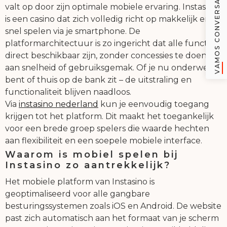
VAMOS CONVERSAR
valt op door zijn optimale mobiele ervaring. Instasino
is een casino dat zich volledig richt op makkelijk en
snel spelen via je smartphone. De
platformarchitectuur is zo ingericht dat alle functies
direct beschikbaar zijn, zonder concessies te doen
aan snelheid of gebruiksgemak. Of je nu onderweg
bent of thuis op de bank zit – de uitstraling en
functionaliteit blijven naadloos.
Via
instasino nederland
kun je eenvoudig toegang
krijgen tot het platform. Dit maakt het toegankelijk
voor een brede groep spelers die waarde hechten
aan flexibiliteit en een soepele mobiele interface.
Waarom is mobiel spelen bij
Instasino zo aantrekkelijk?
Het mobiele platform van Instasino is
geoptimaliseerd voor alle gangbare
besturingssystemen zoals iOS en Android. De website
past zich automatisch aan het formaat van je scherm