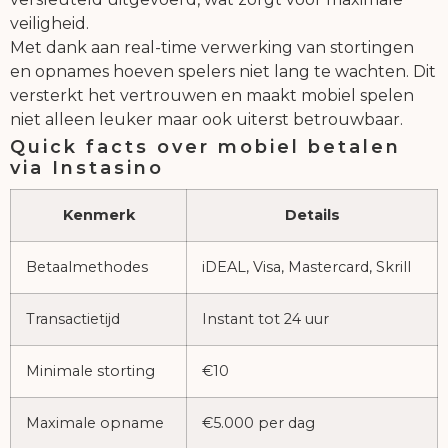
veiligheid.
Met dank aan real-time verwerking van stortingen
en opnames hoeven spelers niet lang te wachten. Dit
versterkt het vertrouwen en maakt mobiel spelen
niet alleen leuker maar ook uiterst betrouwbaar.
Quick facts over mobiel betalen
via Instasino
Kenmerk
Details
Betaalmethodes
iDEAL, Visa, Mastercard, Skrill
Transactietijd
Instant tot 24 uur
Minimale storting
€10
Maximale opname
€5.000 per dag