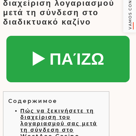
VAMOS CONVERSAR
διαχείριση λογαριασμού
μετά τη σύνδεση στο
διαδικτυακό καζίνο
▶️ ΠΑΊΖΩ
Содержимое
Πώς να ξεκινήσετε τη
διαχείριση του
λογαριασμού σας μετά
τη σύνδεση στο