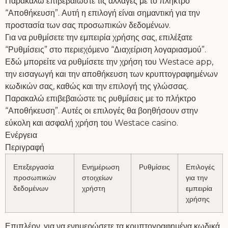
Παρακαλώ επιβεβαιώστε τις αλλαγές με το πλήκτρο
“Αποθήκευση”. Αυτή η επιλογή είναι σημαντική για την
προστασία των σας προσωπικών δεδομένων.
Για να ρυθμίσετε την εμπειρία χρήσης σας, επιλέξατε
“Ρυθμίσεις” στο περιεχόμενο “Διαχείριση λογαριασμού”.
Εδώ μπορείτε να ρυθμίσετε την χρήση του Westace app,
την εισαγωγή και την αποθήκευση των κρυπτογραφημένων
κωδικών σας, καθώς και την επιλογή της γλώσσας.
Παρακαλώ επιβεβαιώστε τις ρυθμίσεις με το πλήκτρο
“Αποθήκευση”. Αυτές οι επιλογές θα βοηθήσουν στην
εύκολη και ασφαλή χρήση του Westace casino.
Ενέργεια
Περιγραφή
Επεξεργασία
Ενημέρωση
Ρυθμίσεις
Επιλογές
προσωπικών
στοιχείων
για την
δεδομένων
χρήστη
εμπειρία
χρήσης
Επιπλέον, για να ενημερώσετε τα κρυπτογραφημένα κωδικά