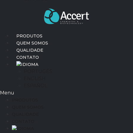
PRODUTOS
QUEM SOMOS
QUALIDADE
CONTATO
IDIOMA
PORTUGÊS
ENGLISH
ESPAÑOL
Menu
PRODUTOS
QUEM SOMOS
QUALIDADE
CONTATO
IDIOMA