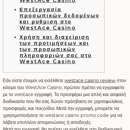
WestAce Casino
Επεξεργασία
προσωπικών δεδομένων
και ρυθμιση στο
WestAce Casino
Χρήση και διαχείριση
των προτιμήσεων και
των προσωπικών
πληροφοριών σας στο
WestAce Casino
Εάν είστε έτοιμοι να εισέλθετε
westace casino review
στον
κόσμο του WestAce Casino, πρώτον πρέπει να εγγραφείτε
με το westace εγγραφή. Το προσφέρει μια απλή και ασφαλή
διαδικασία που θα σας δώσει πρόσβαση σε χαρτοφυλάκια,
προσφορές και παιχνίδια. Μετά την εγγραφή, μπορείτε να
χρησιμοποιήσετε το westace casino promo code για να
λάβετε επιπλέον απομονώσεις ή αποδοχές.
Μετά την εγγραφή, θα πρέπει να εισέλθετε στο διαδικτυακό