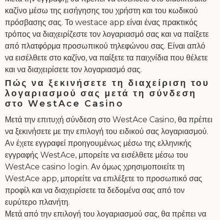
καζίνο μέσω της εισήγησης του χρήστη και του κωδικού
πρόσβασης σας. Το westace app είναι ένας πρακτικός
τρόπος να διαχειρίζεστε τον λογαριασμό σας και να παίξετε
από πλατφόρμα προσωπικού τηλεφώνου σας. Είναι απλό
να εισέλθετε στο καζίνο, να παίξετε τα παιχνίδια που θέλετε
και να διαχειρίσετε τον λογαριασμό σας.
Πώς να ξεκινήσετε τη διαχείριση του
λογαριασμού σας μετά τη σύνδεση
στο WestAce Casino
Μετά την επιτυχή σύνδεση στο WestAce Casino, θα πρέπει
να ξεκινήσετε με την επιλογή του ειδικού σας λογαριασμού.
Αν έχετε εγγραφεί προηγουμένως μέσω της ελληνικής
εγγραφής WestAce, μπορείτε να εισέλθετε μέσω του
WestAce casino login. Αν όμως χρησιμοποιείτε τη
WestAce app, μπορείτε να επιλέξετε το προσωπικό σας
προφίλ και να διαχειρίσετε τα δεδομένα σας από τον
ευρύτερο πλανήτη.
Μετά από την επιλογή του λογαριασμού σας, θα πρέπει να