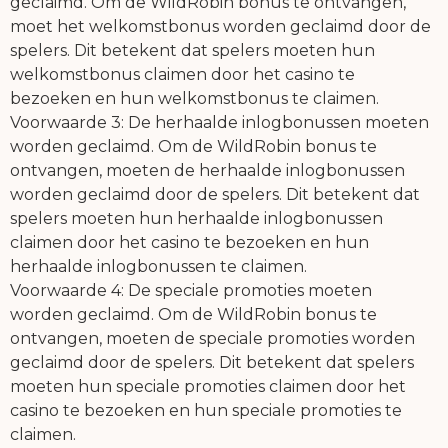
geclaimd. Om de WildRobin bonus te ontvangen,
moet het welkomstbonus worden geclaimd door de
spelers. Dit betekent dat spelers moeten hun
welkomstbonus claimen door het casino te
bezoeken en hun welkomstbonus te claimen.
Voorwaarde 3: De herhaalde inlogbonussen moeten
worden geclaimd. Om de WildRobin bonus te
ontvangen, moeten de herhaalde inlogbonussen
worden geclaimd door de spelers. Dit betekent dat
spelers moeten hun herhaalde inlogbonussen
claimen door het casino te bezoeken en hun
herhaalde inlogbonussen te claimen.
Voorwaarde 4: De speciale promoties moeten
worden geclaimd. Om de WildRobin bonus te
ontvangen, moeten de speciale promoties worden
geclaimd door de spelers. Dit betekent dat spelers
moeten hun speciale promoties claimen door het
casino te bezoeken en hun speciale promoties te
claimen.