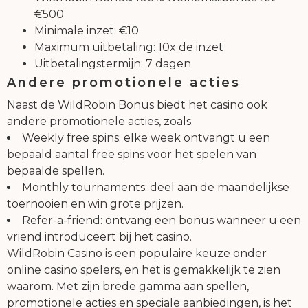
€500
Minimale inzet: €10
Maximum uitbetaling: 10x de inzet
Uitbetalingstermijn: 7 dagen
Andere promotionele acties
Naast de WildRobin Bonus biedt het casino ook
andere promotionele acties, zoals:
Weekly free spins: elke week ontvangt u een
bepaald aantal free spins voor het spelen van
bepaalde spellen.
Monthly tournaments: deel aan de maandelijkse
toernooien en win grote prijzen.
Refer-a-friend: ontvang een bonus wanneer u een
vriend introduceert bij het casino.
WildRobin Casino is een populaire keuze onder
online casino spelers, en het is gemakkelijk te zien
waarom. Met zijn brede gamma aan spellen,
promotionele acties en speciale aanbiedingen, is het