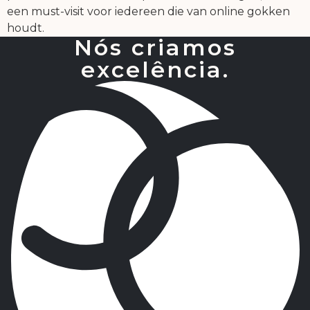
een must-visit voor iedereen die van online gokken
houdt.
Nós criamos
excelência.