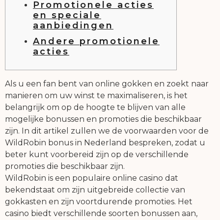
Promotionele acties
en speciale
aanbiedingen
Andere promotionele
acties
Als u een fan bent van online gokken en zoekt naar
manieren om uw winst te maximaliseren, is het
belangrijk om op de hoogte te blijven van alle
mogelijke bonussen en promoties die beschikbaar
zijn. In dit artikel zullen we de voorwaarden voor de
WildRobin bonus in Nederland bespreken, zodat u
beter kunt voorbereid zijn op de verschillende
promoties die beschikbaar zijn.
WildRobin is een populaire online casino dat
bekendstaat om zijn uitgebreide collectie van
gokkasten en zijn voortdurende promoties. Het
casino biedt verschillende soorten bonussen aan,