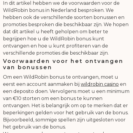
In dit artikel hebben we de voorwaarden voor de
WildRobin bonus in Nederland besproken. We
hebben ook de verschillende soorten bonussen en
promoties besproken die beschikbaar zijn. We hopen
dat dit artikel u heeft geholpen om beter te
begrijpen hoe u de WildRobin bonus kunt
ontvangen en hoe u kunt profiteren van de
verschillende promoties die beschikbaar zijn.
Voorwaarden voor het ontvangen
van bonussen
Om een WildRobin bonus te ontvangen, moet u
eerst een account aanmaken bij
wildrobin casino
en
een deposito doen. Vervolgens moet u een minimum
van €10 storten om een bonus te kunnen
ontvangen. Het is belangrijk om op te merken dat er
beperkingen gelden voor het gebruik van de bonus.
Bijvoorbeeld, sommige spellen zijn uitgesloten voor
het gebruik van de bonus.