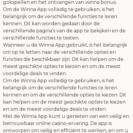
gokspellen en het ontvangen van winna bonus.
Om de Winna App volledig te gebruiken, is het
belangrijk om de verschillende functies te leren
kennen. Dit kan worden gedaan door de
verschillende pagina’s van de app te bekijken en de
verschillende functies te testen.
Wanneer u de Winna App gebruikt, is het belangrijk
om op te letten naar de verschillende opties en
functies die beschikbaar zijn. Dit kan helpen om de
meest geschikte opties te kiezen en om de meest
voordelige deals te vinden.
Om de Winna App volledig te gebruiken, is het
belangrijk om de verschillende functies te leren
kennen en om de verschillende opties te kiezen. Dit
kan helpen om de meest geschikte opties te kiezen
en om de meest voordelige deals te vinden.
Met de Winna App kunt u genieten van een veilig en
betrouwbaar online casino-ervaring. De app is
ontworpen om veilig en efficiënt te werken, en om u