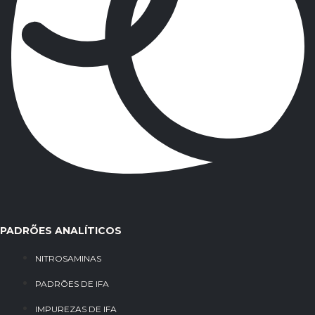
PADRÕES ANALÍTICOS
NITROSAMINAS
PADRÕES DE IFA
IMPUREZAS DE IFA