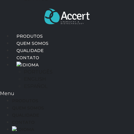
PRODUTOS
QUEM SOMOS
QUALIDADE
CONTATO
IDIOMA
PORTUGÊS
ENGLISH
ESPAÑOL
Menu
PRODUTOS
QUEM SOMOS
QUALIDADE
CONTATO
IDIOMA