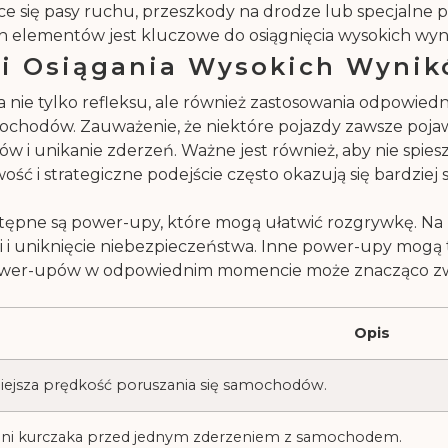
ce się pasy ruchu, przeszkody na drodze lub specjalne po
 elementów jest kluczowe do osiągnięcia wysokich wyni
a i Osiągania Wysokich Wyni
nie tylko refleksu, ale również zastosowania odpowiedn
ochodów. Zauważenie, że niektóre pojazdy zawsze pojawi
 i unikanie zderzeń. Ważne jest również, aby nie spies
wość i strategiczne podejście często okazują się bardziej
tępne są power-upy, które mogą ułatwić rozgrywkę. Na 
cji i uniknięcie niebezpieczeństwa. Inne power-upy mo
ower-upów w odpowiednim momencie może znacząco zwię
Opis
ejsza prędkość poruszania się samochodów.
ni kurczaka przed jednym zderzeniem z samochodem.