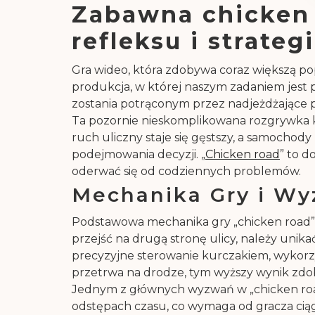
Zabawna chicken 
refleksu i strateg
Gra wideo, która zdobywa coraz większą pop
produkcja, w której naszym zadaniem jest p
zostania potrąconym przez nadjeżdżające po
Ta pozornie nieskomplikowana rozgrywka kry
ruch uliczny staje się gęstszy, a samochody
podejmowania decyzji. „
Chicken road
” to d
oderwać się od codziennych problemów.
Mechanika Gry i Wy
Podstawowa mechanika gry „chicken road” je
przejść na drugą stronę ulicy, należy uni
precyzyjne sterowanie kurczakiem, wykorzy
przetrwa na drodze, tym wyższy wynik zdo
Jednym z głównych wyzwań w „chicken road
odstępach czasu, co wymaga od gracza ciągł