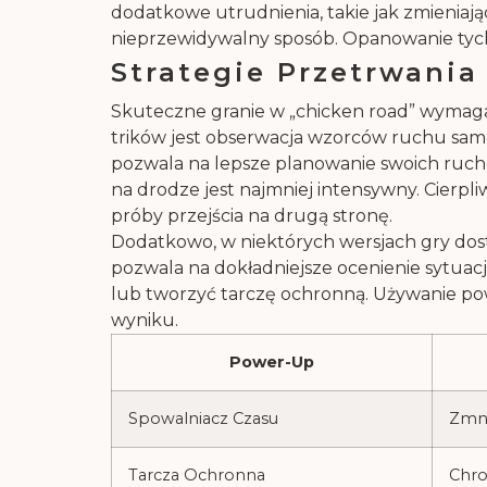
dodatkowe utrudnienia, takie jak zmieniają
nieprzewidywalny sposób. Opanowanie tych
Strategie Przetrwani
Skuteczne granie w „chicken road” wymaga 
trików jest obserwacja wzorców ruchu sam
pozwala na lepsze planowanie swoich ruchów
na drodze jest najmniej intensywny. Cierpli
próby przejścia na drugą stronę.
Dodatkowo, w niektórych wersjach gry dos
pozwala na dokładniejsze ocenienie sytua
lub tworzyć tarczę ochronną. Używanie p
wyniku.
Power-Up
Spowalniacz Czasu
Zmni
Tarcza Ochronna
Chro