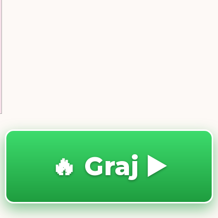
🔥 Graj ▶️