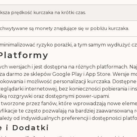
ksza prędkość kurczaka na krótki czas.
chwytywane są monety znajdujące się w pobliżu kurczaka.
imalizować ryzyko porażki, a tym samym wydłużyć czas
Platformy
ch wersjach i jest dostępna na różnych platformach. Na
 za darmo ze sklepów Google Play i App Store. Wersje m
dblokowania i możliwość personalizacji kurczaka. Dostęp
eglądarki internetowej, bez konieczności pobierania i i
haniką rozgrywki oraz dostępnymi power-upami.
d” tworzone przez fanów, które wprowadzają nowe eleme
dyfikacje te często pozwalają na bardziej zaawansowaną
leży od indywidualnych preferencji i dostępności platf
 i Dodatki