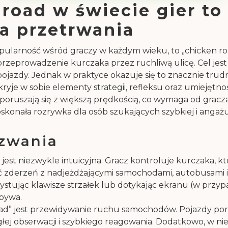
road w świecie gier to
ia przetrwania
ularność wśród graczy w każdym wieku, to „chicken road
rzeprowadzenie kurczaka przez ruchliwą ulicę. Cel jest
jazdy. Jednak w praktyce okazuje się to znacznie trudn
je w sobie elementy strategii, refleksu oraz umiejętnoś
 poruszają się z większą prędkością, co wymaga od gracza
oskonała rozrywka dla osób szukających szybkiej i angażu
zwania
st niezwykle intuicyjna. Gracz kontroluje kurczaka, któ
kać zderzeń z nadjeżdżającymi samochodami, autobusami i
stując klawisze strzałek lub dotykając ekranu (w przypa
bywa.
” jest przewidywanie ruchu samochodów. Pojazdy porusz
ej obserwacji i szybkiego reagowania. Dodatkowo, w nie