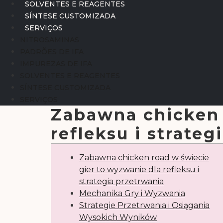
SOLVENTES E REAGENTES
SÍNTESE CUSTOMIZADA
SERVIÇOS
NITROSAMINAS
PADRÕES DE IFA
IMPUREZAS DE IFA
SOLVENTES E REAGENTES
SÍNTESE CUSTOMIZADA
SERVIÇOS
Zabawna chicken 
refleksu i strateg
Zabawna chicken road w świecie
gier to wyzwanie dla refleksu i
strategia przetrwania
Mechanika Gry i Wyzwania
Strategie Przetrwania i Osiągania
Wysokich Wyników