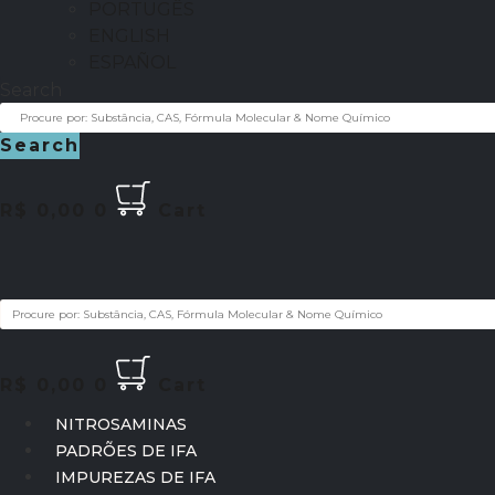
PORTUGÊS
ENGLISH
ESPAÑOL
Search
Search
R$
0,00
0
Cart
R$
0,00
0
Cart
NITROSAMINAS
PADRÕES DE IFA
IMPUREZAS DE IFA