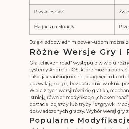
Przyspieszacz
Zwię
Magnes na Monety
Prze
Dzięki odpowiednim power-upom można zmin
Różne Wersje Gry i 
Gra „chicken road” występuje w wielu różny
systemy Android i iOS, które można pobrać
takie jak rankingi online, osiągnięcia do o
pozwalają na grę bezpośrednio w oknie prz
Wiele z tych wersji różni się grafiką, mec
Istnieją również modyfikacje „chicken roa
postacie, pojazdy lub tryby rozgrywki. Mo
doświadczonych graczy. Wybór wersji gry za
Popularne Modyfikacje