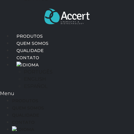
PRODUTOS
QUEM SOMOS
QUALIDADE
CONTATO
IDIOMA
PORTUGÊS
ENGLISH
ESPAÑOL
Menu
PRODUTOS
QUEM SOMOS
QUALIDADE
CONTATO
IDIOMA