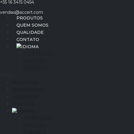
+55 16 3415 0454
Ir
para
vendas@accert.com
o
PRODUTOS
conteúdo
QUEM SOMOS
QUALIDADE
CONTATO
IDIOMA
PORTUGÊS
ENGLISH
ESPAÑOL
Menu
PRODUTOS
QUEM SOMOS
QUALIDADE
CONTATO
IDIOMA
PORTUGÊS
ENGLISH
ESPAÑOL