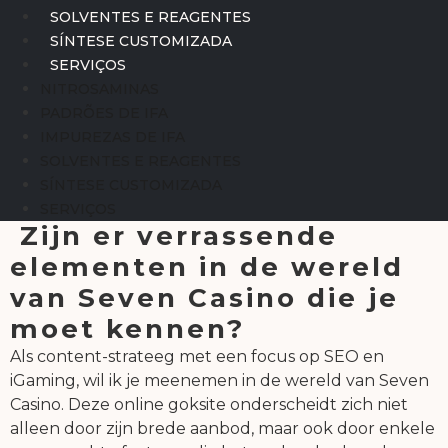
SOLVENTES E REAGENTES
SÍNTESE CUSTOMIZADA
SERVIÇOS
NITROSAMINAS
PADRÕES DE IFA
IMPUREZAS DE IFA
SOLVENTES E REAGENTES
SÍNTESE CUSTOMIZADA
SERVIÇOS
Zijn er verrassende
elementen in de wereld
van Seven Casino die je
moet kennen?
Als content-strateeg met een focus op SEO en
iGaming, wil ik je meenemen in de wereld van Seven
Casino. Deze online goksite onderscheidt zich niet
alleen door zijn brede aanbod, maar ook door enkele