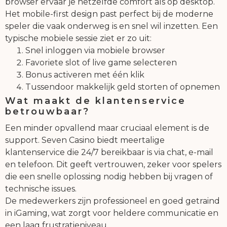
browser ervaar je hetzelfde comfort als op desktop.
Het mobile-first design past perfect bij de moderne
speler die vaak onderweg is en snel wil inzetten. Een
typische mobiele sessie ziet er zo uit:
Snel inloggen via mobiele browser
Favoriete slot of live game selecteren
Bonus activeren met één klik
Tussendoor makkelijk geld storten of opnemen
Wat maakt de klantenservice
betrouwbaar?
Een minder opvallend maar cruciaal element is de
support. Seven Casino biedt meertalige
klantenservice die 24/7 bereikbaar is via chat, e-mail
en telefoon. Dit geeft vertrouwen, zeker voor spelers
die een snelle oplossing nodig hebben bij vragen of
technische issues.
De medewerkers zijn professioneel en goed getraind
in iGaming, wat zorgt voor heldere communicatie en
een laag frustratieniveau.