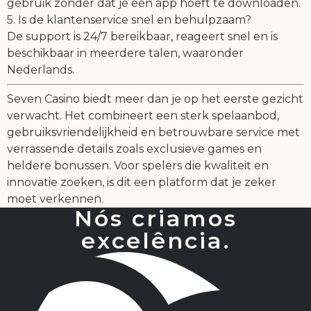
gebruik zonder dat je een app hoeft te downloaden.
5. Is de klantenservice snel en behulpzaam?
De support is 24/7 bereikbaar, reageert snel en is
beschikbaar in meerdere talen, waaronder
Nederlands.
Seven Casino biedt meer dan je op het eerste gezicht
verwacht. Het combineert een sterk spelaanbod,
gebruiksvriendelijkheid en betrouwbare service met
verrassende details zoals exclusieve games en
heldere bonussen. Voor spelers die kwaliteit en
innovatie zoeken, is dit een platform dat je zeker
moet verkennen.
Nós criamos
excelência.