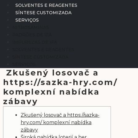
SOLVENTES E REAGENTES
SÍNTESE CUSTOMIZADA
SERVIÇOS
NITROSAMINAS
PADRÕES DE IFA
IMPUREZAS DE IFA
SOLVENTES E REAGENTES
SÍNTESE CUSTOMIZADA
SERVIÇOS
Zkušený losovač a
https://sazka-hry.com/
komplexní nabídka
zábavy
Zkušený losovač a https://sazka-
hry.com/ komplexní nabídka
zábavy
Široká nabídka loterií a her