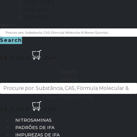
PORTUGÊS
ENGLISH
ESPAÑOL
Search
Search
R$
0,00
0
Cart
Search
Search
Close this search box.
R$
0,00
0
Cart
NITROSAMINAS
PADRÕES DE IFA
IMPUREZAS DE IFA