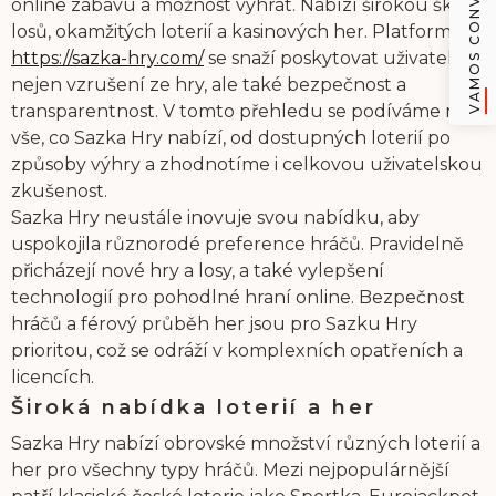
VAMOS CONVERSAR
online zábavu a možnost vyhrát. Nabízí širokou škálu
losů, okamžitých loterií a kasinových her. Platforma
https://sazka-hry.com/
se snaží poskytovat uživatelům
nejen vzrušení ze hry, ale také bezpečnost a
transparentnost. V tomto přehledu se podíváme na
vše, co Sazka Hry nabízí, od dostupných loterií po
způsoby výhry a zhodnotíme i celkovou uživatelskou
zkušenost.
Sazka Hry neustále inovuje svou nabídku, aby
uspokojila různorodé preference hráčů. Pravidelně
přicházejí nové hry a losy, a také vylepšení
technologií pro pohodlné hraní online. Bezpečnost
hráčů a férový průběh her jsou pro Sazku Hry
prioritou, což se odráží v komplexních opatřeních a
licencích.
Široká nabídka loterií a her
Sazka Hry nabízí obrovské množství různých loterií a
her pro všechny typy hráčů. Mezi nejpopulárnější