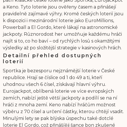
patří klasické české loterie jako Sportka, Eurojackpot
a Keno. Tyto loterie jsou ověřeny časem a přinášejí
pravidelně zajímavé výhry. Kromě českých loterií jsou
k dispozici i mezinárodní loterie jako EuroMillions,
Powerball a El Gordo, které lákají na astronomické
jackpoty. Různorodost her umožňuje každému hráči
najít si to, co ho baví – od rychlých losů s okamžitými
výsledky až po složitější strategie v kasinových hrách.
Detailní přehled dostupných
loterií
Sportka je bezesporu nejznámější loterie v České
republice. Hrají se číslice od 1 do 49 a ti, kteří
uhodnou všech 6 čísel, získávají hlavní výhru.
Eurojackpot, oblíbená loterie ve více evropských
zemích, nabízí ještě větší jackpoty a podílí se na ní
hráči z mnoha zemí. Keno nabízí hráčům možnost
výběru z 70 čísel a určení částky, kterou chtějí vsadit.
Minulými lety se pak blýska úspechu také dotclé
loterie El Gordo, což přinášíěji šance bon zkušené