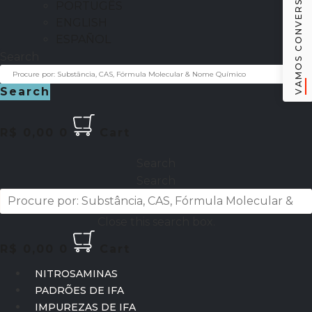
VAMOS CONVERSAR
PORTUGÊS
ENGLISH
ESPAÑOL
Search
Search
R$
0,00
0
Cart
Search
Search
Close this search box.
R$
0,00
0
Cart
NITROSAMINAS
PADRÕES DE IFA
IMPUREZAS DE IFA