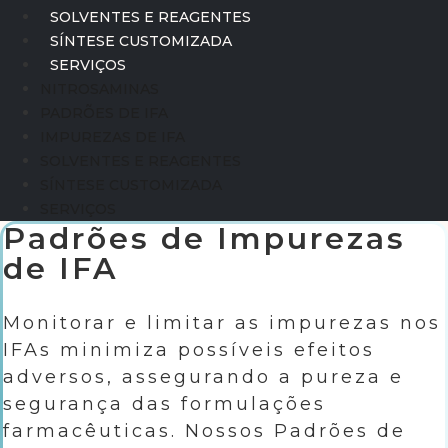
SOLVENTES E REAGENTES
SÍNTESE CUSTOMIZADA
SERVIÇOS
NITROSAMINAS
PADRÕES DE IFA
IMPUREZAS DE IFA
SOLVENTES E REAGENTES
SÍNTESE CUSTOMIZADA
SERVIÇOS
Padrões de Impurezas
de IFA
Monitorar e limitar as impurezas nos
IFAs minimiza possíveis efeitos
adversos, assegurando a pureza e
segurança das formulações
farmacêuticas. Nossos Padrões de