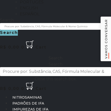
PORTUGÊS
ENGLISH
ESPAÑOL
Search
VAMOS CONVERSAR
Search
R$
0,00
0
Cart
Search
Search
Close this search box.
R$
0,00
0
Cart
NITROSAMINAS
PADRÕES DE IFA
IMPUREZAS DE IFA