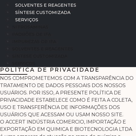
SOLVENTES E REAGENTES
SÍNTESE CUSTOMIZADA
SERVIÇOS
NITROSAMINAS
PADRÕES DE IFA
IMPUREZAS DE IFA
SOLVENTES E REAGENTES
SÍNTESE CUSTOMIZADA
SERVIÇOS
POLÍTICA DE PRIVACIDADE​
NOS COMPROMETEMOS COM A TRANSPARÊNCIA DO
TRATAMENTO DE DADOS PESSOAIS DOS NOSSOS
USUÁRIOS. POR ISSO, A PRESENTE POLÍTICA DE
PRIVACIDADE ESTABELECE COMO É FEITA A COLETA,
USO E TRANSFERÊNCIA DE INFORMAÇÕES DOS
USUÁRIOS QUE ACESSAM OU USAM NOSSO SITE.
O ACCERT INDÚSTRIA COMERCIO, IMPORTAÇÃO E
EXPORTAÇÃO EM QUIMICA E BIOTECNOLOGIA LTDA