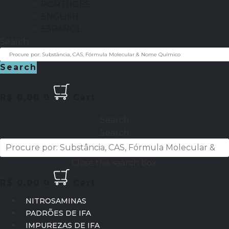
PORTUGÊS
ENGLISH
ESPAÑOL
Search
Search
R$
0,00
0
Cart
Search
Search
Close this search box.
R$
0,00
0
Cart
NITROSAMINAS
PADRÕES DE IFA
IMPUREZAS DE IFA